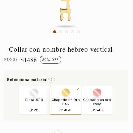
Collar con nombre hebreo vertical
$
1488
$1869
20% OFF
Selecciona material:
?
Plata .925
Chapado en Oro
Chapado en oro
24K
rosa
$1211
$1488
$1540