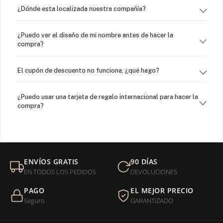
¿Dónde esta localizada nuestra compañía?
¿Puedo ver el diseño de mi nombre antes de hacer la
compra?
El cupón de descuento no funciona, ¿qué hago?
¿Puedo usar una tarjeta de regalo internacional para hacer la
compra?
¿Venden cadenas separadas?
Mi orden fue devuelta por USPS, ¿qué hago para que sea
ENVÍOS GRATIS
90 DÍAS
entregada?
EN TODOS LOS PEDIDOS
DEVOLUCIONES
PAGO
EL MEJOR PRECIO
¿Sus productos son libres de níquel?
Seguro
GARANTIZADO