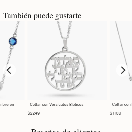
También puede gustarte
mbre en
Collar con Versículos Bíblicos
Collar con
$2249
$1108
Reseñas de clientes