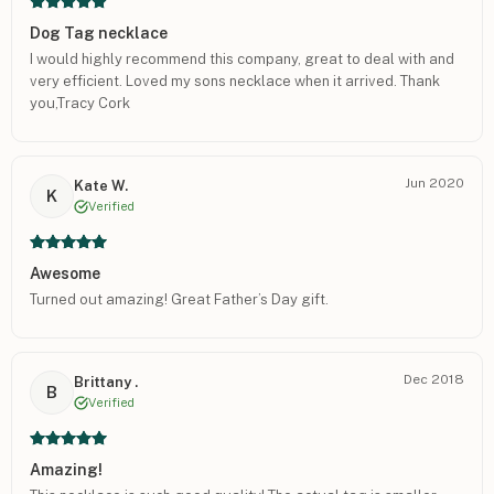
Dog Tag necklace
I would highly recommend this company, great to deal with and
very efficient. Loved my sons necklace when it arrived. Thank
you,Tracy Cork
Jun 2020
Kate W.
K
Verified
Awesome
Turned out amazing! Great Father’s Day gift.
Dec 2018
Brittany .
B
Verified
Amazing!