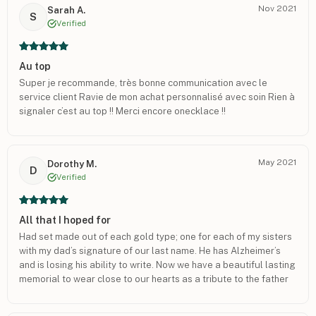
Nov 2021
Sarah A.
S
Verified
Au top
Super je recommande, très bonne communication avec le
service client Ravie de mon achat personnalisé avec soin Rien à
signaler c’est au top !! Merci encore onecklace !!
May 2021
Dorothy M.
D
Verified
All that I hoped for
Had set made out of each gold type; one for each of my sisters
with my dad’s signature of our last name. He has Alzheimer’s
and is losing his ability to write. Now we have a beautiful lasting
memorial to wear close to our hearts as a tribute to the father
he has been. They are lovely. I look forward to giving them at
Christmas on behalf of him.