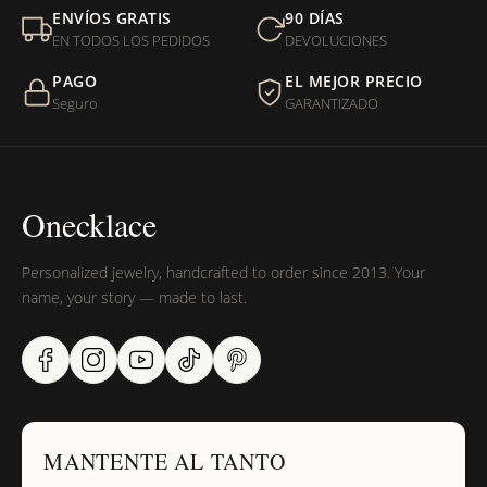
Mi orden fue devuelta por USPS, ¿qué hago para que sea
ENVÍOS GRATIS
90 DÍAS
entregada?
EN TODOS LOS PEDIDOS
DEVOLUCIONES
PAGO
EL MEJOR PRECIO
¿Sus productos son libres de níquel?
Seguro
GARANTIZADO
Onecklace
Personalized jewelry, handcrafted to order since 2013. Your
name, your story — made to last.
MANTENTE AL TANTO