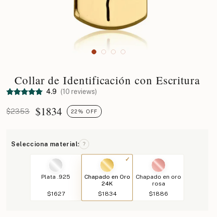
Collar de Identificación con Escritura
4.9
(10 reviews)
$
1834
$2353
22% OFF
Selecciona material:
?
Plata .925
Chapado en Oro
Chapado en oro
24K
rosa
$1627
$1834
$1886