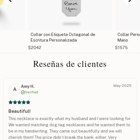
 Octagonal de
Collar Personalizado con Escritura a
Co
zada
Mano
$2
$1575
Reseñas de clientes
May 2025
Amy H.
A
Verified
Beautiful!
This necklace is exactly what my husband and I were looking for.
We wanted matching dog tag necklaces and he wanted them to
be in my handwriting. They came out beautifully and we will
cherish them! The price didn’t break the bank, either. Very