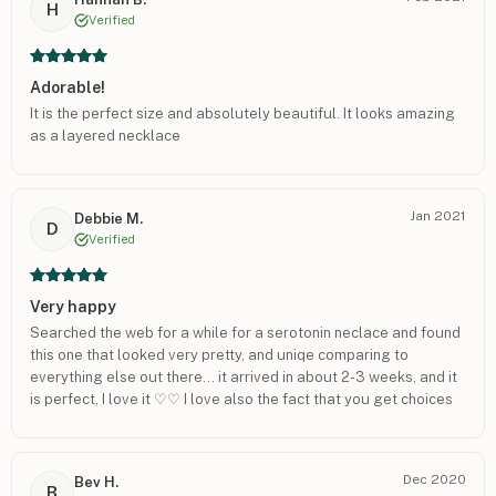
H
Verified
Adorable!
It is the perfect size and absolutely beautiful. It looks amazing
as a layered necklace
Jan 2021
Debbie M.
D
Verified
Very happy
Searched the web for a while for a serotonin neclace and found
this one that looked very pretty, and uniqe comparing to
everything else out there... it arrived in about 2-3 weeks, and it
is perfect, I love it ♡♡ I love also the fact that you get choices
of size, type, closure type. Will definitely buy more jewlery here
:)
Dec 2020
Bev H.
B