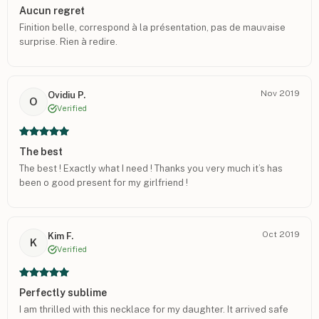
Aucun regret
Finition belle, correspond à la présentation, pas de mauvaise
surprise. Rien à redire.
Nov 2019
Ovidiu P.
O
Verified
The best
The best ! Exactly what I need ! Thanks you very much it’s has
been o good present for my girlfriend !
Oct 2019
Kim F.
K
Verified
Perfectly sublime
I am thrilled with this necklace for my daughter. It arrived safe