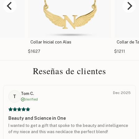
las
Collar de Tabla de Surf
$1211
$
Reseñas de clientes
Dec 2025
Tom C.
T
Verified
Beauty and Science in One
I wanted to get a gift that spoke to the beauty and intelligence
of my niece and this was necklace the perfect blend!