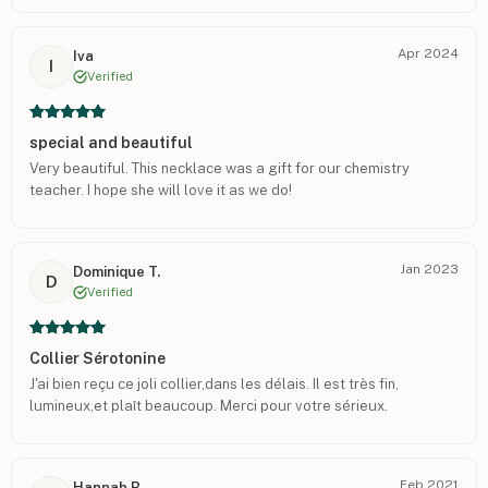
Apr 2024
Iva
I
Verified
special and beautiful
Very beautiful. This necklace was a gift for our chemistry
teacher. I hope she will love it as we do!
Jan 2023
Dominique T.
D
Verified
Collier Sérotonine
J'ai bien reçu ce joli collier,dans les délais. Il est très fin,
lumineux,et plaît beaucoup. Merci pour votre sérieux.
Feb 2021
Hannah B.