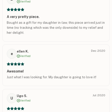
Verified
A very pretty piece.
Bought as a gift for my daughter in-law, this piece arrived just in
time (no tracking which was the only downside) to my relief and
her delight.
Dec 2020
ellen K.
e
Verified
Awesome!
Just what I was looking for. My daughter is going to love it!
Jul 2020
Ugo S.
U
Verified