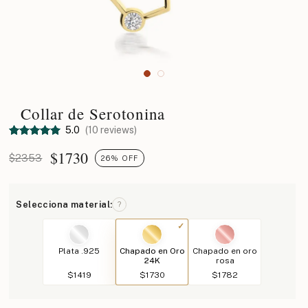
Collar de Serotonina
5.0
(10 reviews)
$
1730
$2353
26% OFF
Selecciona material:
?
Plata .925
Chapado en Oro
Chapado en oro
24K
rosa
$1419
$1730
$1782