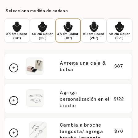
Selecciona medida de cadena
35 cm Collar
40 cm Collar
45 cm Collar
50 cm Collar
55 cm Collar
(14")
(16")
(18")
(20")
(22")
Agrega una caja &
$87
bolsa
Agrega
personalización en el
$122
broche
Cambia a broche
langosta/ agrega
$70
broche langosta