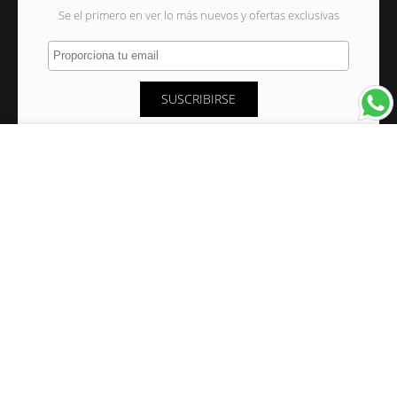
Se el primero en ver lo más nuevos y ofertas exclusivas
Proporciona tu email
SUSCRIBIRSE
×
NAVEGACIÓN
INFORMACIÓN
PAGOS Y ENVÍOS