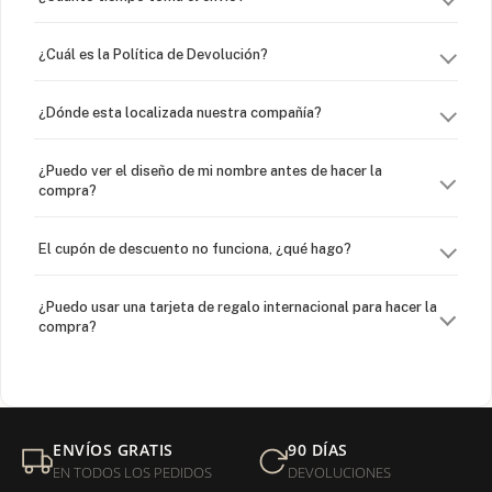
¿Cuál es la Política de Devolución?
¿Dónde esta localizada nuestra compañía?
¿Puedo ver el diseño de mi nombre antes de hacer la
compra?
El cupón de descuento no funciona, ¿qué hago?
¿Puedo usar una tarjeta de regalo internacional para hacer la
compra?
¿Venden cadenas separadas?
Mi orden fue devuelta por USPS, ¿qué hago para que sea
ENVÍOS GRATIS
90 DÍAS
entregada?
EN TODOS LOS PEDIDOS
DEVOLUCIONES