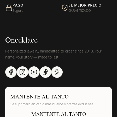
PAGO
EL MEJOR PRECIO
¿Sus productos son libres de níquel?
Seguro
GARANTIZADO
Onecklace
Personalized jewelry, handcrafted to order since 2013. Your
name, your story — made to last.
MANTENTE AL TANTO
Se el primero en ver lo más nuevos y ofertas exclusivas
MANTENTE AL TANTO