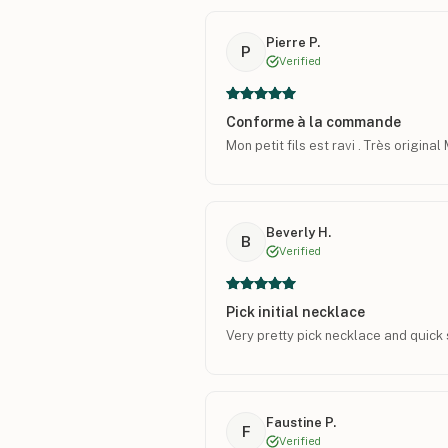
Pierre P.
P
Verified
Conforme à la commande
Mon petit fils est ravi . Très original
Beverly H.
B
Verified
Pick initial necklace
Very pretty pick necklace and quick 
Faustine P.
F
Verified