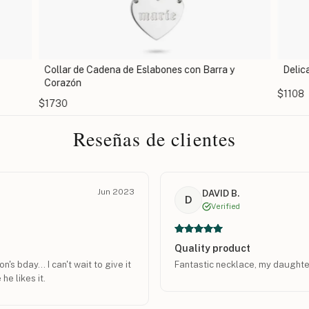
Collar de Cadena de Eslabones con Barra y
Delic
Corazón
$1108
$1730
Reseñas de clientes
Jun 2023
DAVID B.
D
Verified
Quality product
's bday... I can't wait to give it
Fantastic necklace, my daughter
he likes it.