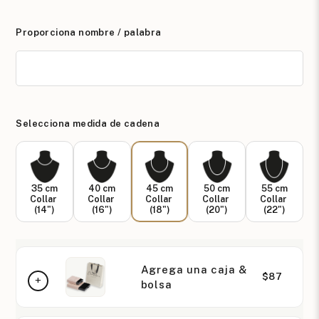
Proporciona nombre / palabra
Selecciona medida de cadena
35 cm
40 cm
45 cm
50 cm
55 cm
Collar
Collar
Collar
Collar
Collar
(14")
(16")
(18")
(20")
(22")
Agrega una caja &
$87
bolsa