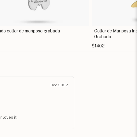
ado collar de mariposa grabada
Collar de Mariposa I
Grabado
$1402
Dec 2022
 loves it.