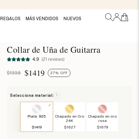
REGALOS
MÁS VENDIDOS
NUEVOS
0
Collar de Uña de Guitarra
4.9
(21 reviews)
$
1419
$1938
27% OFF
Selecciona material:
?
Plata .925
Chapado en Oro
Chapado en oro
24K
rosa
$1419
$1627
$1679