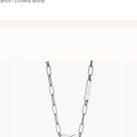
 amor? ¡Ordena ahora!