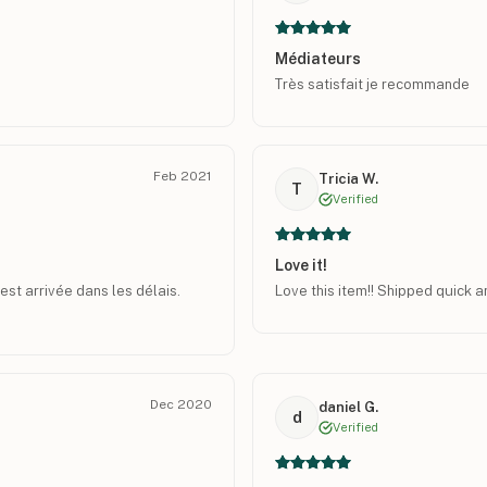
Médiateurs
Très satisfait je recommande
Feb 2021
Tricia W.
T
Verified
Love it!
est arrivée dans les délais.
Love this item!! Shipped quick a
Dec 2020
daniel G.
d
Verified