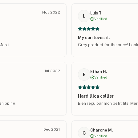
Nov 2022
Luis T.
L
Verified
My son loves it.
 Merci
Grey product for the price! Look
Jul 2022
Ethan H.
E
Verified
Hardillica collier
shipping.
Bien reçu par mon petit fils! Mer
Dec 2021
Charone M.
C
Verified