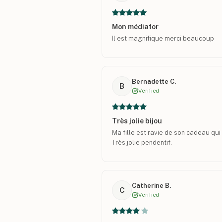
Mon médiator
Il est magnifique merci beaucoup
Bernadette C.
B
Verified
Très jolie bijou
Ma fille est ravie de son cadeau qui 
Très jolie pendentif.
Catherine B.
C
Verified