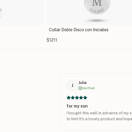
Collar Doble Disco con Iniciales
$1211
Julia
J
Verified
for my son
I bought this well in advance of my son
to him! It's a lovely product and hope 