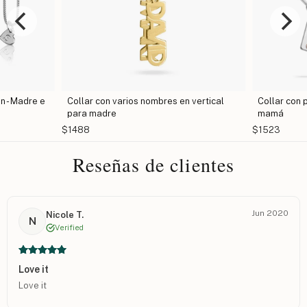
n - Madre e
Collar con varios nombres en vertical
Collar con 
para madre
mamá
$1488
$1523
Reseñas de clientes
Jun 2020
Nicole T.
N
Verified
Love it
Love it