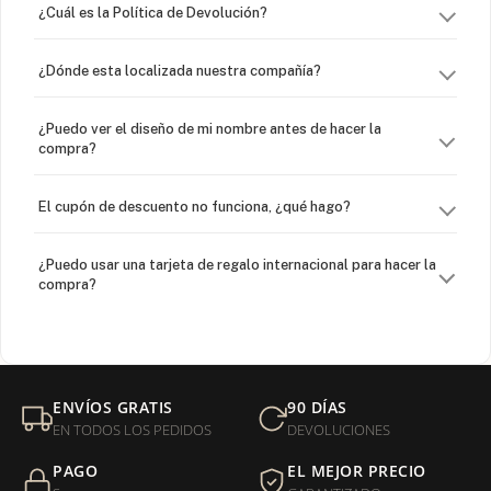
¿Cuál es la Política de Devolución?
¿Dónde esta localizada nuestra compañía?
¿Puedo ver el diseño de mi nombre antes de hacer la
compra?
El cupón de descuento no funciona, ¿qué hago?
¿Puedo usar una tarjeta de regalo internacional para hacer la
compra?
¿Venden cadenas separadas?
Mi orden fue devuelta por USPS, ¿qué hago para que sea
ENVÍOS GRATIS
90 DÍAS
entregada?
EN TODOS LOS PEDIDOS
DEVOLUCIONES
PAGO
EL MEJOR PRECIO
¿Sus productos son libres de níquel?