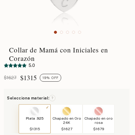
Collar de Mamá con Iniciales en
Corazón
5.0
$
1315
$1627
19% OFF
Selecciona material:
?
Plata .925
Chapado en Oro
Chapado en oro
24K
rosa
$1315
$1627
$1679