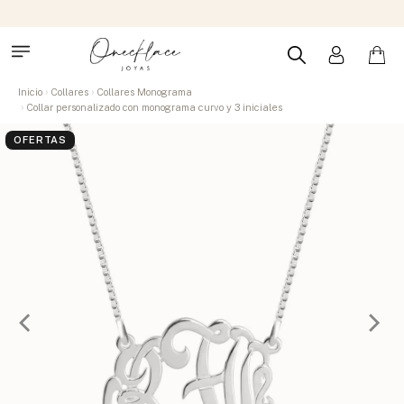
Inicio
Collares
Collares Monograma
Collar personalizado con monograma curvo y 3 iniciales
OFERTAS