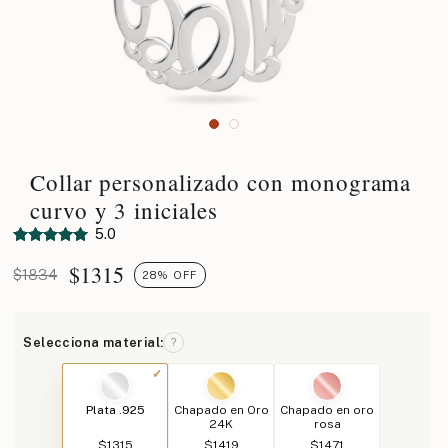
Collar personalizado con monograma
curvo y 3 iniciales
5.0
$
1315
$1834
28% OFF
Selecciona material:
?
Plata .925
Chapado en Oro
Chapado en oro
24K
rosa
$1315
$1419
$1471