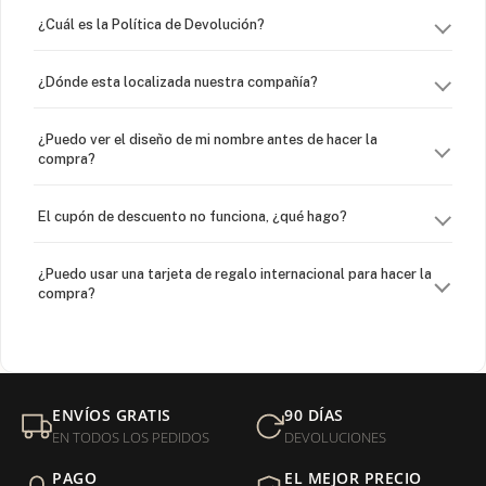
¿Cuál es la Política de Devolución?
¿Dónde esta localizada nuestra compañía?
¿Puedo ver el diseño de mi nombre antes de hacer la
compra?
El cupón de descuento no funciona, ¿qué hago?
¿Puedo usar una tarjeta de regalo internacional para hacer la
compra?
¿Venden cadenas separadas?
Mi orden fue devuelta por USPS, ¿qué hago para que sea
ENVÍOS GRATIS
90 DÍAS
entregada?
EN TODOS LOS PEDIDOS
DEVOLUCIONES
PAGO
EL MEJOR PRECIO
¿Sus productos son libres de níquel?