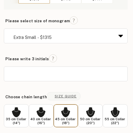
Please select size of monogram
Please write 3 initials
SIZE GUIDE
Choose chain length
35 cm Collar
40 cm Collar
45 cm Collar
50 cm Collar
55 cm Collar
(14")
(16")
(18")
(20")
(22")