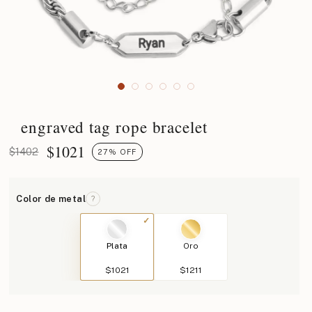
engraved tag rope bracelet
$
1021
$1402
27% OFF
Color de metal
?
Plata
Oro
$1021
$1211