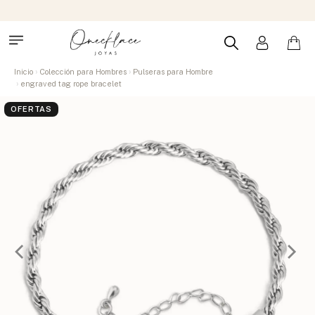
Inicio
Colección para Hombres
Pulseras para Hombre
engraved tag rope bracelet
OFERTAS