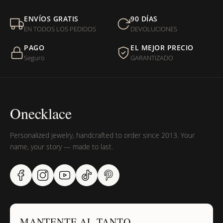
Mi orden fue devuelta por USPS, ¿qué hago para que sea
ENVÍOS GRATIS
90 DÍAS
entregada?
EN TODOS LOS PEDIDOS
DEVOLUCIONES
PAGO
EL MEJOR PRECIO
¿Sus productos son libres de níquel?
Seguro
GARANTIZADO
Onecklace
Personalized jewelry, handcrafted to order since 2013. Your
name, your story — made to last.
MANTENTE AL TANTO