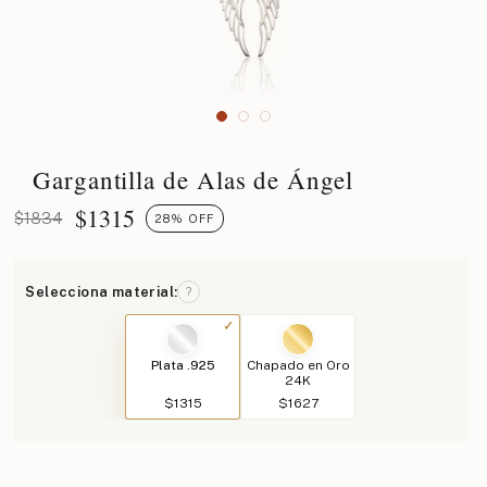
Gargantilla de Alas de Ángel
$
1315
$1834
28% OFF
Selecciona material:
?
Plata .925
Chapado en Oro
24K
$1315
$1627