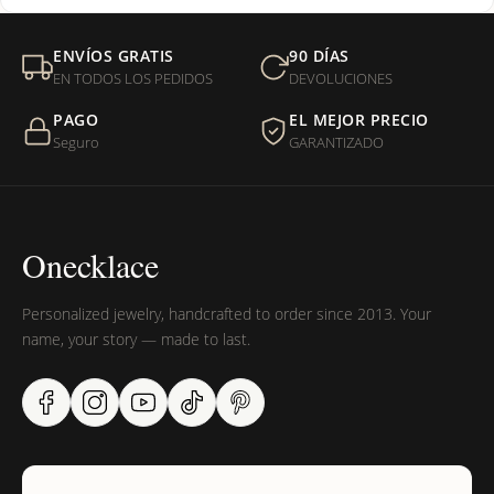
Mi orden fue devuelta por USPS, ¿qué hago para que sea
ENVÍOS GRATIS
90 DÍAS
entregada?
EN TODOS LOS PEDIDOS
DEVOLUCIONES
PAGO
EL MEJOR PRECIO
¿Sus productos son libres de níquel?
Seguro
GARANTIZADO
Onecklace
Personalized jewelry, handcrafted to order since 2013. Your
name, your story — made to last.