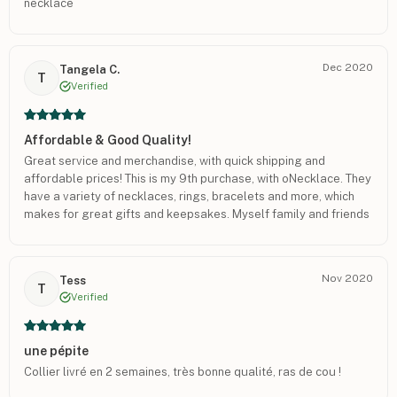
necklace
Dec 2020
Tangela C.
T
Verified
Affordable & Good Quality!
Great service and merchandise, with quick shipping and
affordable prices! This is my 9th purchase, with oNecklace. They
have a variety of necklaces, rings, bracelets and more, which
makes for great gifts and keepsakes. Myself family and friends
love oNecklace!
Nov 2020
Tess
T
Verified
une pépite
Collier livré en 2 semaines, très bonne qualité, ras de cou !