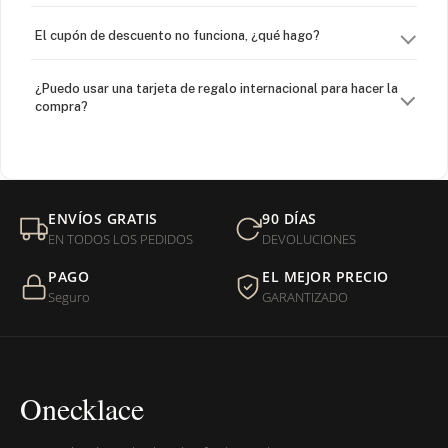
El cupón de descuento no funciona, ¿qué hago?
¿Puedo usar una tarjeta de regalo internacional para hacer la
compra?
¿Venden cadenas separadas?
Mi orden fue devuelta por USPS, ¿qué hago para que sea
ENVÍOS GRATIS
90 DÍAS
entregada?
EN TODOS LOS PEDIDOS
DEVOLUCIONES
PAGO
EL MEJOR PRECIO
¿Sus productos son libres de níquel?
Seguro
GARANTIZADO
Onecklace