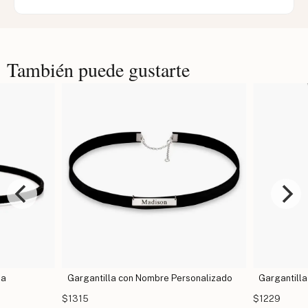
También puede gustarte
Personalizado
Gargantilla de Estrella
Collar
$1229
$1834