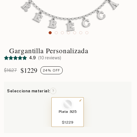
Gargantilla Personalizada
4.9
(10 reviews)
$
1229
$1627
24% OFF
Selecciona material:
?
Plata .925
$1229