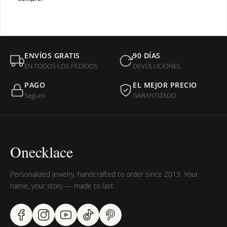
¿Venden cadenas separadas?
Mi orden fue devuelta por USPS, ¿qué hago para que sea
ENVÍOS GRATIS
90 DÍAS
entregada?
EN TODOS LOS PEDIDOS
DEVOLUCIONES
PAGO
EL MEJOR PRECIO
¿Sus productos son libres de níquel?
Seguro
GARANTIZADO
Onecklace
Personalized jewelry, handcrafted to order since 2013. Your
name, your story — made to last.