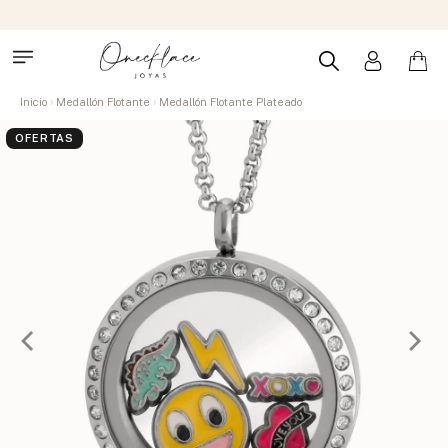
Inicio
Medallón Flotante
Medallón Flotante Plateado
OFERTAS