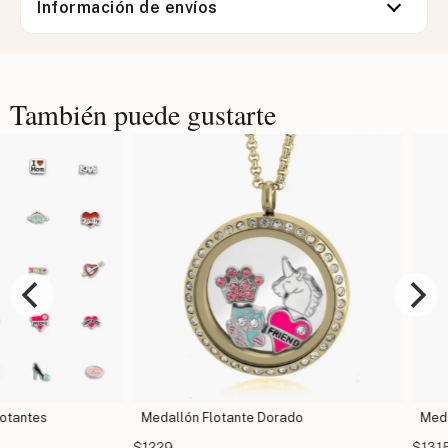
Información de envíos
También puede gustarte
s
Medallón Flotante Dorado
Medallón C
$1229
$1315