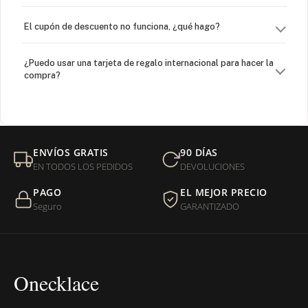
El cupón de descuento no funciona, ¿qué hago?
¿Puedo usar una tarjeta de regalo internacional para hacer la
compra?
¿Venden cadenas separadas?
Mi orden fue devuelta por USPS, ¿qué hago para que sea
ENVÍOS GRATIS
90 DÍAS
entregada?
EN TODOS LOS PEDIDOS
DEVOLUCIONES
PAGO
EL MEJOR PRECIO
¿Sus productos son libres de níquel?
Seguro
GARANTIZADO
Onecklace