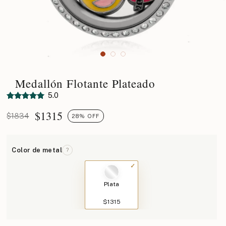
Medallón Flotante Plateado
5.0
$
1315
$1834
28% OFF
Color de metal
?
Plata
$1315