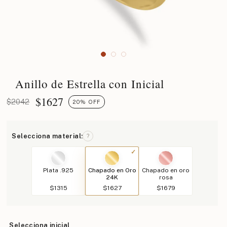
Anillo de Estrella con Inicial
$
1627
$2042
20% OFF
Selecciona material:
?
Plata .925
Chapado en Oro
Chapado en oro
24K
rosa
$1315
$1627
$1679
Selecciona inicial