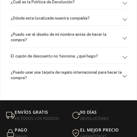
¿Cuál es la Política de Devolución?
¿Dónde esta localizada nuestra compañía?
¿Puedo ver el diseño de mi nombre antes de hacer la
compra?
El cupón de descuento no funciona, ¿qué hago?
¿Puedo usar una tarjeta de regalo internacional para hacer la
compra?
¿Venden cadenas separadas?
Mi orden fue devuelta por USPS, ¿qué hago para que sea
ENVÍOS GRATIS
90 DÍAS
entregada?
EN TODOS LOS PEDIDOS
DEVOLUCIONES
PAGO
EL MEJOR PRECIO
¿Sus productos son libres de níquel?
Seguro
GARANTIZADO