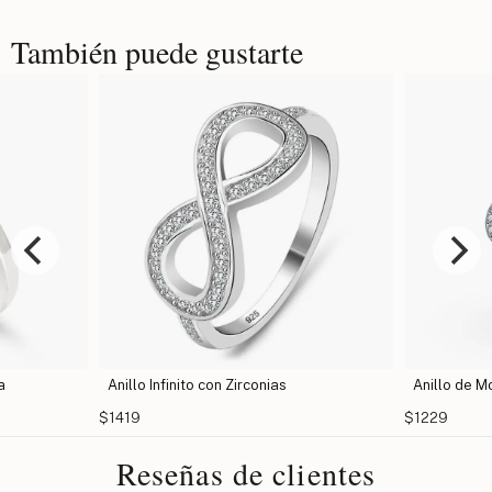
También puede gustarte
a
Anillo Infinito con Zirconias
Anillo de M
$1419
$1229
Reseñas de clientes