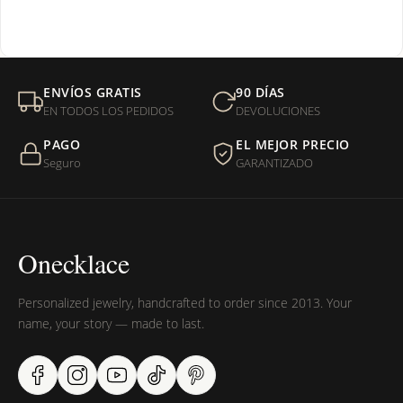
¿Venden cadenas separadas?
Mi orden fue devuelta por USPS, ¿qué hago para que sea
ENVÍOS GRATIS
90 DÍAS
entregada?
EN TODOS LOS PEDIDOS
DEVOLUCIONES
PAGO
EL MEJOR PRECIO
¿Sus productos son libres de níquel?
Seguro
GARANTIZADO
Onecklace
Personalized jewelry, handcrafted to order since 2013. Your
name, your story — made to last.