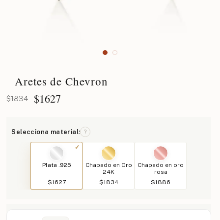
Aretes de Chevron
$
1627
$1834
Selecciona material:
?
Plata .925
Chapado en Oro
Chapado en oro
24K
rosa
$1627
$1834
$1886