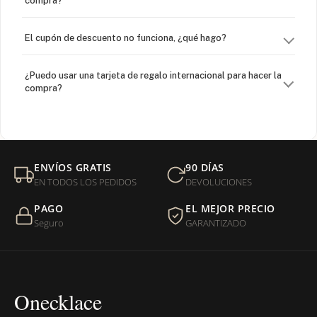
compra?
El cupón de descuento no funciona, ¿qué hago?
¿Puedo usar una tarjeta de regalo internacional para hacer la
compra?
¿Venden cadenas separadas?
Mi orden fue devuelta por USPS, ¿qué hago para que sea
ENVÍOS GRATIS
90 DÍAS
entregada?
EN TODOS LOS PEDIDOS
DEVOLUCIONES
PAGO
EL MEJOR PRECIO
¿Sus productos son libres de níquel?
Seguro
GARANTIZADO
Onecklace