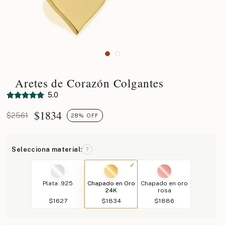
Aretes de Corazón Colgantes
5.0
$
1834
$2561
28% OFF
Selecciona material:
?
Plata .925
Chapado en Oro
Chapado en oro
24K
rosa
$1627
$1834
$1886