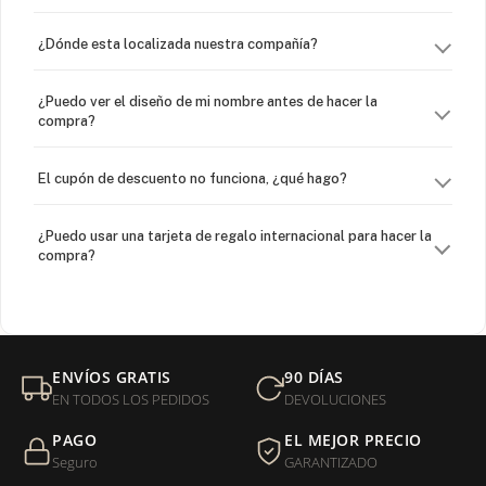
¿Dónde esta localizada nuestra compañía?
¿Puedo ver el diseño de mi nombre antes de hacer la
compra?
El cupón de descuento no funciona, ¿qué hago?
¿Puedo usar una tarjeta de regalo internacional para hacer la
compra?
¿Venden cadenas separadas?
Mi orden fue devuelta por USPS, ¿qué hago para que sea
ENVÍOS GRATIS
90 DÍAS
entregada?
EN TODOS LOS PEDIDOS
DEVOLUCIONES
PAGO
EL MEJOR PRECIO
¿Sus productos son libres de níquel?
Seguro
GARANTIZADO