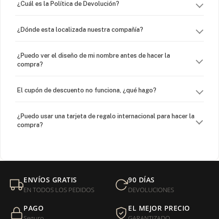
¿Cuál es la Política de Devolución?
¿Dónde esta localizada nuestra compañía?
¿Puedo ver el diseño de mi nombre antes de hacer la
compra?
El cupón de descuento no funciona, ¿qué hago?
¿Puedo usar una tarjeta de regalo internacional para hacer la
compra?
¿Venden cadenas separadas?
Mi orden fue devuelta por USPS, ¿qué hago para que sea
ENVÍOS GRATIS
90 DÍAS
entregada?
EN TODOS LOS PEDIDOS
DEVOLUCIONES
PAGO
EL MEJOR PRECIO
¿Sus productos son libres de níquel?
Seguro
GARANTIZADO