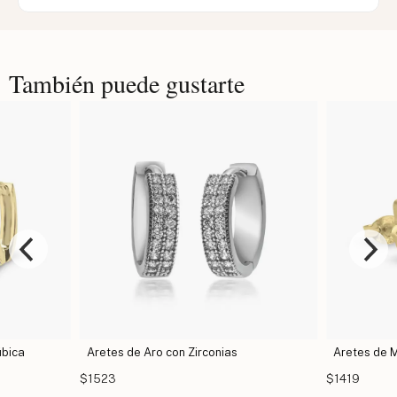
También puede gustarte
úbica
Aretes de Aro con Zirconias
Aretes de
$1523
$1419