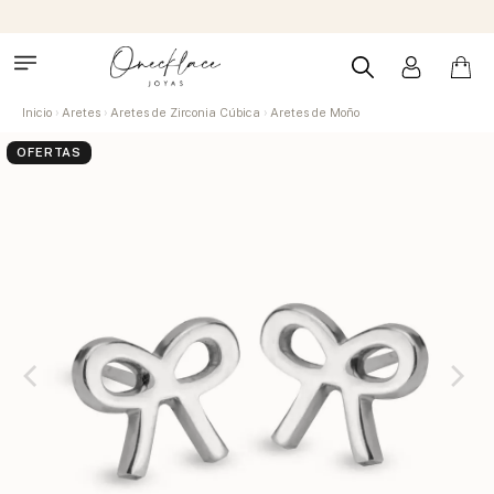
Inicio
Aretes
Aretes de Zirconia Cúbica
Aretes de Moño
OFERTAS