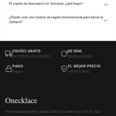
El cupón de descuento no funciona, ¿qué hago?
¿Puedo usar una tarjeta de regalo internacional para hacer la
compra?
¿Venden cadenas separadas?
Mi orden fue devuelta por USPS, ¿qué hago para que sea
ENVÍOS GRATIS
90 DÍAS
entregada?
EN TODOS LOS PEDIDOS
DEVOLUCIONES
PAGO
EL MEJOR PRECIO
¿Sus productos son libres de níquel?
Seguro
GARANTIZADO
Onecklace
Personalized jewelry, handcrafted to order since 2013. Your