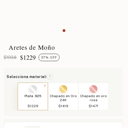
Aretes de Moño
$
1229
$1938
37% OFF
Selecciona material:
?
Plata .925
Chapado en Oro
Chapado en oro
24K
rosa
$1229
$1419
$1471