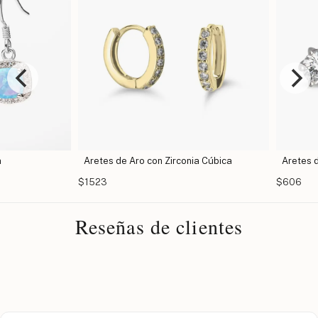
Aretes de Aro con Zirconia Cúbica
Aretes de Z
$1523
$606
Reseñas de clientes