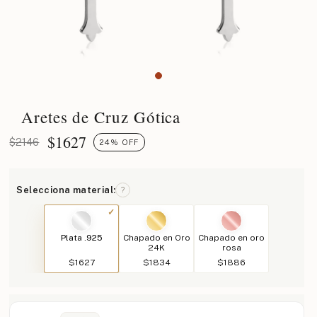
Aretes de Cruz Gótica
$
1627
$2146
24% OFF
Selecciona material:
?
Plata .925
Chapado en Oro
Chapado en oro
24K
rosa
$1627
$1834
$1886