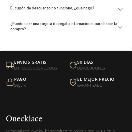
El cupón de descuento no funciona, ¿qué hago?
¿Puedo usar una tarjeta de regalo internacional para hacer la
compra?
¿Venden cadenas separadas?
Mi orden fue devuelta por USPS, ¿qué hago para que sea
ENVÍOS GRATIS
90 DÍAS
entregada?
EN TODOS LOS PEDIDOS
DEVOLUCIONES
PAGO
EL MEJOR PRECIO
¿Sus productos son libres de níquel?
Seguro
GARANTIZADO
Onecklace
Personalized jewelry, handcrafted to order since 2013. Your