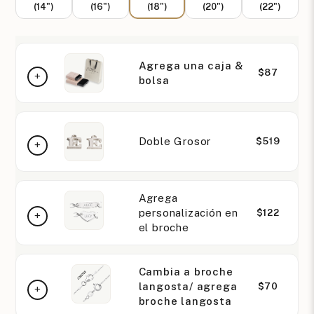
(14")
(16")
(18")
(20")
(22")
Agrega una caja &
$87
bolsa
Doble Grosor
$519
Agrega
personalización en
$122
el broche
Cambia a broche
langosta/ agrega
$70
broche langosta