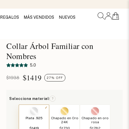
REGALOS
MÁS VENDIDOS
NUEVOS
0
Collar Árbol Familiar con
Nombres
5.0
$
1419
$1938
27% OFF
Selecciona material:
?
Plata .925
Chapado en Oro
Chapado en oro
24K
rosa
$1419
$1730
$1782