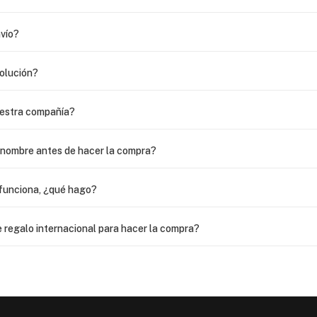
vío?
volución?
uestra compañía?
i nombre antes de hacer la compra?
funciona, ¿qué hago?
 regalo internacional para hacer la compra?
as?
 USPS, ¿qué hago para que sea entregada?