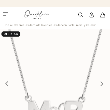
Inicio
Collares
Collares de Iniciales
Collar con Doble Inicial y Corazón
OFERTAS