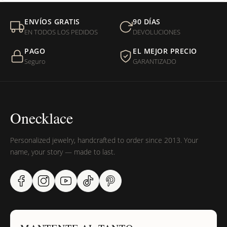
¿Cuánto tiempo toma el envío?
¿Cuál es la Política de Devolución?
¿Dónde esta localizada nuestra compañía?
¿Puedo ver el diseño de mi nombre antes de hacer la
compra?
El cupón de descuento no funciona, ¿qué hago?
¿Puedo usar una tarjeta de regalo internacional para hacer la
compra?
¿Venden cadenas separadas?
Mi orden fue devuelta por USPS, ¿qué hago para que sea
ENVÍOS GRATIS
90 DÍAS