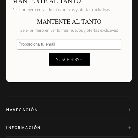
entregada?
EN TODOS LOS PEDIDOS
DEVOLUCIONES
PAGO
EL MEJOR PRECIO
¿Sus productos son libres de níquel?
Seguro
GARANTIZADO
Onecklace
Personalized jewelry, handcrafted to order since 2013. Your
name, your story — made to last.
MANTENTE AL TANTO
Se el primero en ver lo más nuevos y ofertas exclusivas