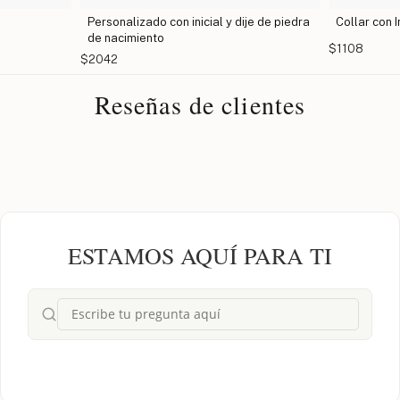
Personalizado con inicial y dije de piedra
Collar con I
de nacimiento
$1108
$2042
Reseñas de clientes
ESTAMOS AQUÍ PARA TI
¿Cuál es la diferencia entre la cadena box y la rolo?