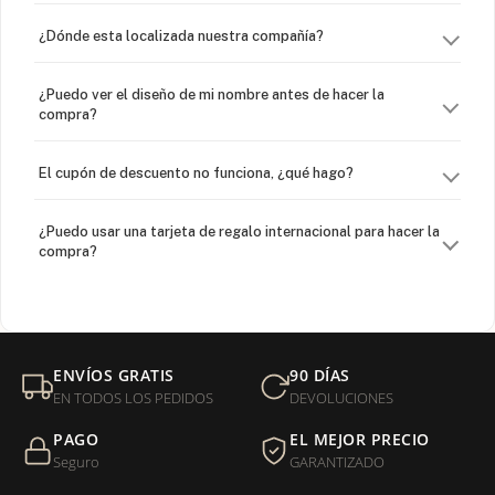
¿Dónde esta localizada nuestra compañía?
¿Puedo ver el diseño de mi nombre antes de hacer la
compra?
El cupón de descuento no funciona, ¿qué hago?
¿Puedo usar una tarjeta de regalo internacional para hacer la
compra?
¿Venden cadenas separadas?
Mi orden fue devuelta por USPS, ¿qué hago para que sea
ENVÍOS GRATIS
90 DÍAS
entregada?
EN TODOS LOS PEDIDOS
DEVOLUCIONES
PAGO
EL MEJOR PRECIO
¿Sus productos son libres de níquel?
Seguro
GARANTIZADO