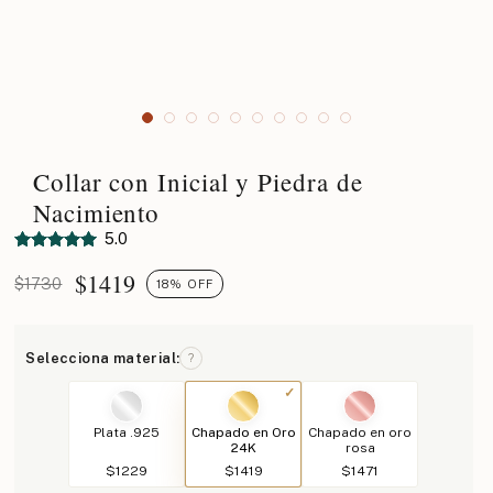
Collar con Inicial y Piedra de
Nacimiento
5.0
$
1419
$1730
18% OFF
Selecciona material:
?
Plata .925
Chapado en Oro
Chapado en oro
24K
rosa
$1229
$1419
$1471