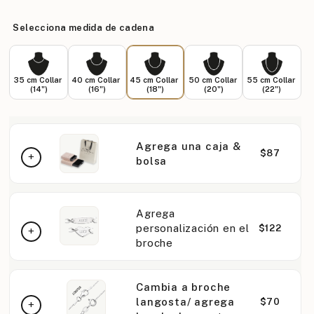
Selecciona medida de cadena
35 cm Collar
40 cm Collar
45 cm Collar
50 cm Collar
55 cm Collar
(14")
(16")
(18")
(20")
(22")
Agrega una caja &
$87
bolsa
Agrega
personalización en el
$122
broche
Cambia a broche
langosta/ agrega
$70