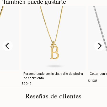
También puede gustarte
Personalizado con inicial y dije de piedra
Collar con I
de nacimiento
$1108
$2042
Reseñas de clientes