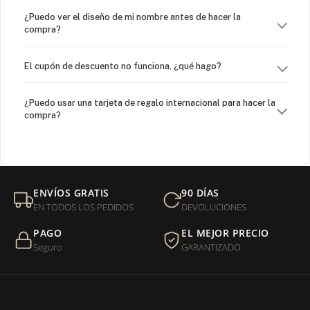
¿Puedo ver el diseño de mi nombre antes de hacer la
compra?
El cupón de descuento no funciona, ¿qué hago?
¿Puedo usar una tarjeta de regalo internacional para hacer la
compra?
¿Venden cadenas separadas?
Mi orden fue devuelta por USPS, ¿qué hago para que sea
ENVÍOS GRATIS
90 DÍAS
entregada?
EN TODOS LOS PEDIDOS
DEVOLUCIONES
PAGO
EL MEJOR PRECIO
¿Sus productos son libres de níquel?
Seguro
GARANTIZADO