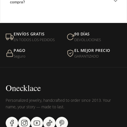
compra?
¿Venden cadenas separadas?
Mi orden fue devuelta por USPS, ¿qué hago para que sea
ENVÍOS GRATIS
90 DÍAS
entregada?
EN TODOS LOS PEDIDOS
DEVOLUCIONES
PAGO
EL MEJOR PRECIO
¿Sus productos son libres de níquel?
Seguro
GARANTIZADO
Onecklace
Personalized jewelry, handcrafted to order since 2013. Your
name, your story — made to last.