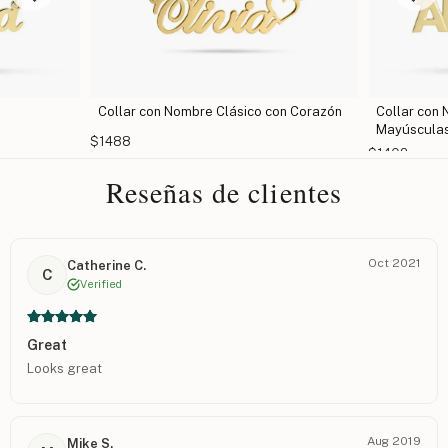
Collar con Nombre Clásico con Corazón
Collar con
Mayúscula
$1488
$1402
Reseñas de clientes
Oct 2021
Catherine C.
C
Verified
Great
Looks great
Aug 2019
Mike S.