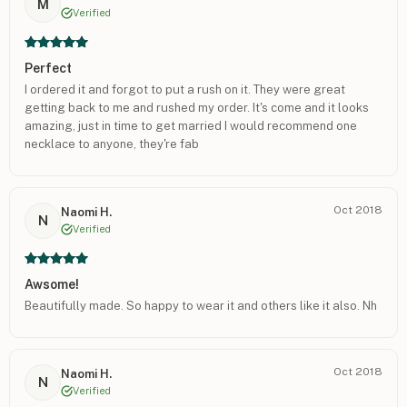
M
Verified
Perfect
I ordered it and forgot to put a rush on it. They were great
getting back to me and rushed my order. It's come and it looks
amazing, just in time to get married I would recommend one
necklace to anyone, they're fab
Oct 2018
Naomi H.
N
Verified
Awsome!
Beautifully made. So happy to wear it and others like it also. Nh
Oct 2018
Naomi H.
N
Verified