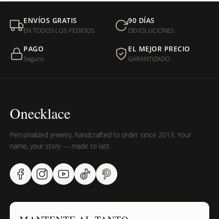
Mi orden fue devuelta por USPS, ¿qué hago para que sea
ENVÍOS GRATIS
90 DÍAS
entregada?
EN TODOS LOS PEDIDOS
DEVOLUCIONES
PAGO
EL MEJOR PRECIO
¿Sus productos son libres de níquel?
Seguro
GARANTIZADO
Onecklace
Personalized jewelry, handcrafted to order since 2013. Your
name, your story — made to last.