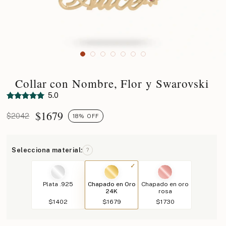
Collar con Nombre, Flor y Swarovski
5.0
$
1679
$2042
18% OFF
Selecciona material:
?
Plata .925
Chapado en Oro
Chapado en oro
24K
rosa
$1402
$1679
$1730