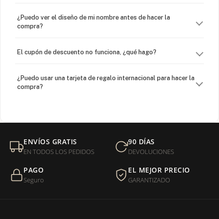
¿Puedo ver el diseño de mi nombre antes de hacer la
compra?
El cupón de descuento no funciona, ¿qué hago?
¿Puedo usar una tarjeta de regalo internacional para hacer la
compra?
¿Venden cadenas separadas?
Mi orden fue devuelta por USPS, ¿qué hago para que sea
ENVÍOS GRATIS
90 DÍAS
entregada?
EN TODOS LOS PEDIDOS
DEVOLUCIONES
PAGO
EL MEJOR PRECIO
¿Sus productos son libres de níquel?
Seguro
GARANTIZADO