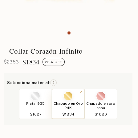
Collar Corazón Infinito
$
1834
$2353
22% OFF
Selecciona material:
?
Plata .925
Chapado en Oro
Chapado en oro
24K
rosa
$1627
$1834
$1886