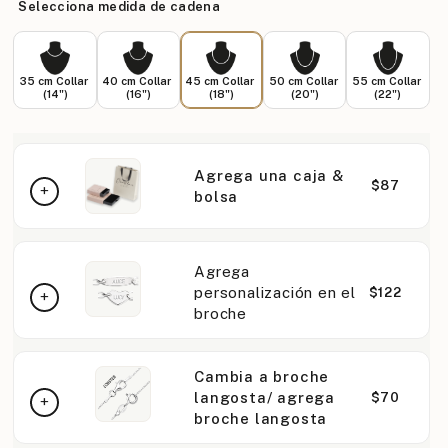
Selecciona medida de cadena
35 cm Collar
40 cm Collar
45 cm Collar
50 cm Collar
55 cm Collar
(14")
(16")
(18")
(20")
(22")
Agrega una caja &
$87
bolsa
Agrega
personalización en el
$122
broche
Cambia a broche
langosta/ agrega
$70
broche langosta