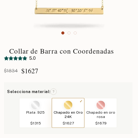
Collar de Barra con Coordenadas
5.0
$
1627
$1834
Selecciona material:
?
Plata .925
Chapado en Oro
Chapado en oro
24K
rosa
$1315
$1627
$1679