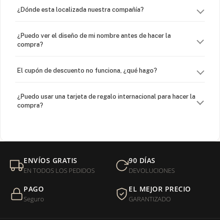
¿Dónde esta localizada nuestra compañía?
¿Puedo ver el diseño de mi nombre antes de hacer la
compra?
El cupón de descuento no funciona, ¿qué hago?
¿Puedo usar una tarjeta de regalo internacional para hacer la
compra?
¿Venden cadenas separadas?
Mi orden fue devuelta por USPS, ¿qué hago para que sea
ENVÍOS GRATIS
90 DÍAS
entregada?
EN TODOS LOS PEDIDOS
DEVOLUCIONES
PAGO
EL MEJOR PRECIO
¿Sus productos son libres de níquel?
Seguro
GARANTIZADO