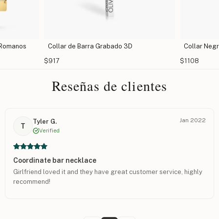
 Romanos
Collar de Barra Grabado 3D
Collar Neg
$917
$1108
Reseñas de clientes
Jan 2022
Tyler G.
T
Verified
Coordinate bar necklace
Girlfriend loved it and they have great customer service, highly
recommend!