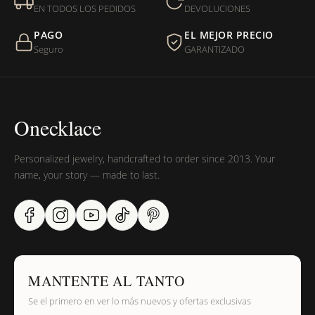
entregada?
EN TODOS LOS PEDIDOS
DEVOLUCIONES
PAGO
EL MEJOR PRECIO
¿Sus productos son libres de níquel?
Seguro
GARANTIZADO
Onecklace
Personalized jewelry, handcrafted to order since 2013. Your
name, your story — made to last.
MANTENTE AL TANTO
Se el primero en ver lo más nuevos y ofertas exclusivas