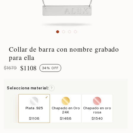
Collar de barra con nombre grabado
para ella
$
1108
$1679
34% OFF
Selecciona material:
?
Plata .925
Chapado en Oro
Chapado en oro
24K
rosa
$1108
$1488
$1540