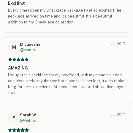
Exciting
Every time I open my Onecklace package I get so excited ! The
necklace arrived on time and it’s beautiful. It’s a beautiful
addition to my Onecklace collection.
Jul 2017
Miyquesha
M
Verified
AMAZING
I bought this necklace for my boyfriend, with my name on it and
can absolutely say that we both love it! It’s perfect, it didn’t take
long for me to receive it. At those most I waited about five days
for it.
Jul 2017
Sarah W.
S
Verified