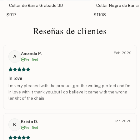
Collar Negro de Barra 3D para Hombre
Collar Ini
$1108
$1730
Reseñas de clientes
Feb 2020
Amanda P.
A
Verified
In love
I'm very pleased with the product,got the writing perfect and I'm
in love with it thank you,but I do believe it came with the wrong
lenght of the chain
Jan 2020
Krista D.
K
Verified