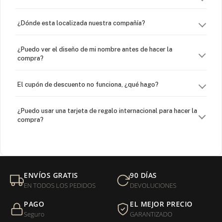
¿Dónde esta localizada nuestra compañía?
¿Puedo ver el diseño de mi nombre antes de hacer la
compra?
El cupón de descuento no funciona, ¿qué hago?
¿Puedo usar una tarjeta de regalo internacional para hacer la
compra?
¿Venden cadenas separadas?
Mi orden fue devuelta por USPS, ¿qué hago para que sea
ENVÍOS GRATIS
90 DÍAS
entregada?
EN TODOS LOS PEDIDOS
DEVOLUCIONES
PAGO
EL MEJOR PRECIO
¿Sus productos son libres de níquel?
Seguro
GARANTIZADO