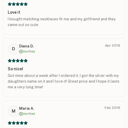
Love it
I bought matching necklaces fir me and my girlfriend and they
came out so cute
Apr 2018
Diana D.
D
Verified
So nice!
Got mine about a week after I ordered it, I got the silver with my
daughters name on it and I love it! Great price and I hope it lasts
me a very long time!
Feb 2018
Maria A.
M
Verified