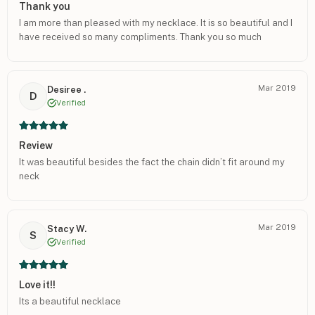
Thank you
I am more than pleased with my necklace. It is so beautiful and I
have received so many compliments. Thank you so much
Mar 2019
Desiree .
D
Verified
Review
It was beautiful besides the fact the chain didn’t fit around my
neck
Mar 2019
Stacy W.
S
Verified
Love it!!
Its a beautiful necklace