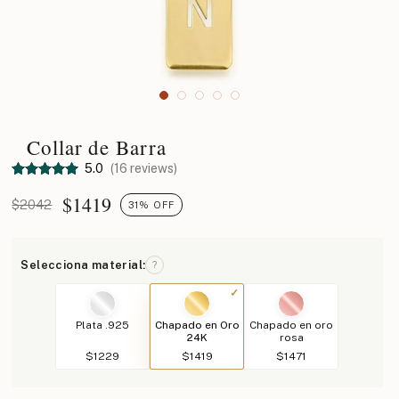
Collar de Barra
5.0
(16 reviews)
$
1419
$2042
31% OFF
Selecciona material:
?
Plata .925
Chapado en Oro
Chapado en oro
24K
rosa
$1229
$1419
$1471