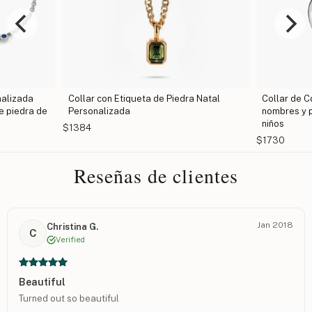
nalizada
Collar con Etiqueta de Piedra Natal
Collar de 
e piedra de
Personalizada
nombres y p
niños
$1384
$1730
Reseñas de clientes
Jan 2018
Christina G.
C
Verified
Beautiful
Turned out so beautiful