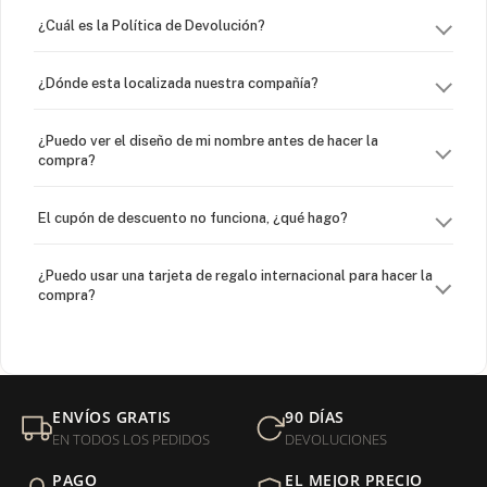
¿Cuál es la Política de Devolución?
¿Dónde esta localizada nuestra compañía?
¿Puedo ver el diseño de mi nombre antes de hacer la
compra?
El cupón de descuento no funciona, ¿qué hago?
¿Puedo usar una tarjeta de regalo internacional para hacer la
compra?
¿Venden cadenas separadas?
Mi orden fue devuelta por USPS, ¿qué hago para que sea
ENVÍOS GRATIS
90 DÍAS
entregada?
EN TODOS LOS PEDIDOS
DEVOLUCIONES
PAGO
EL MEJOR PRECIO