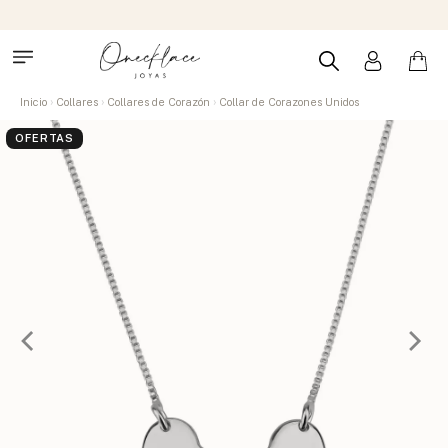
Inicio
Collares
Collares de Corazón
Collar de Corazones Unidos
OFERTAS