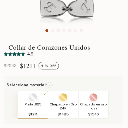
Collar de Corazones Unidos
4.9
$
1211
$2042
41% OFF
Selecciona material:
?
Plata .925
Chapado en Oro
Chapado en oro
24K
rosa
$1211
$1488
$1540