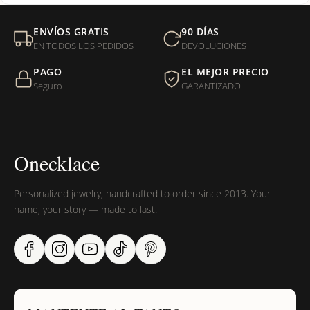
Mi orden fue devuelta por USPS, ¿qué hago para que sea
ENVÍOS GRATIS
90 DÍAS
entregada?
EN TODOS LOS PEDIDOS
DEVOLUCIONES
PAGO
EL MEJOR PRECIO
¿Sus productos son libres de níquel?
Seguro
GARANTIZADO
Onecklace
Personalized jewelry, handcrafted to order since 2013. Your
name, your story — made to last.