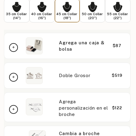
35 cm Collar
40 cm Collar
45 cm Collar
50 cm Collar
55 cm Collar
(14")
(16")
(18")
(20")
(22")
Agrega una caja &
$87
bolsa
Doble Grosor
$519
Agrega
personalización en el
$122
broche
Cambia a broche