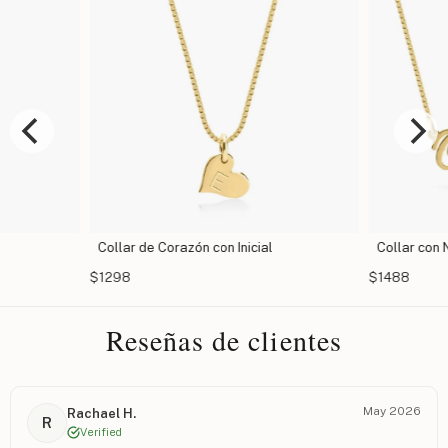
Collar de Corazón con Inicial
Collar con
$1298
$1488
Reseñas de clientes
May 2026
Rachael H.
R
Verified