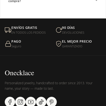
compra?
¿Venden cadenas separadas?
Mi orden fue devuelta por USPS, ¿qué hago para que sea
ENVÍOS GRATIS
90 DÍAS
entregada?
EN TODOS LOS PEDIDOS
DEVOLUCIONES
PAGO
EL MEJOR PRECIO
¿Sus productos son libres de níquel?
Seguro
GARANTIZADO
Onecklace
Personalized jewelry, handcrafted to order since 2013. Your
name, your story — made to last.