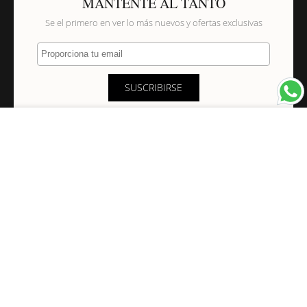
MANTENTE AL TANTO
Se el primero en ver lo más nuevos y ofertas exclusivas
Proporciona tu email
SUSCRIBIRSE
×
NAVEGACIÓN
INFORMACIÓN
PAGOS Y ENVÍOS