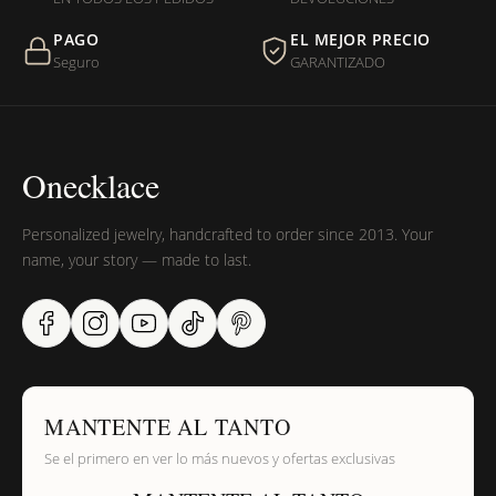
PAGO
EL MEJOR PRECIO
¿Sus productos son libres de níquel?
Seguro
GARANTIZADO
Onecklace
Personalized jewelry, handcrafted to order since 2013. Your
name, your story — made to last.
MANTENTE AL TANTO
Se el primero en ver lo más nuevos y ofertas exclusivas