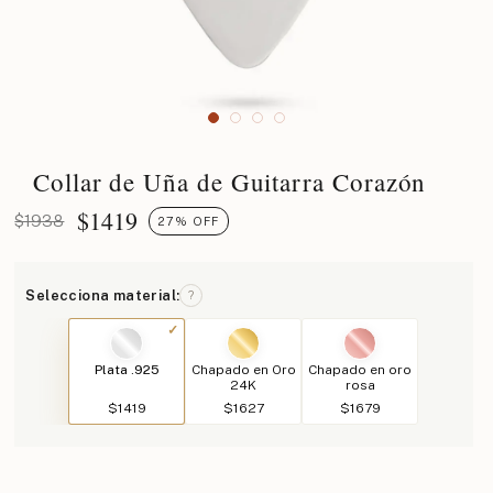
Collar de Uña de Guitarra Corazón
$
1419
$1938
27% OFF
Selecciona material:
?
Plata .925
Chapado en Oro
Chapado en oro
24K
rosa
$1419
$1627
$1679