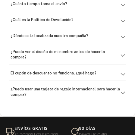
¿Cuánto tiempo toma el envío?
¿Cuál es la Política de Devolución?
¿Dónde esta localizada nuestra compañía?
¿Puedo ver el diseño de mi nombre antes de hacer la
compra?
El cupón de descuento no funciona, ¿qué hago?
¿Puedo usar una tarjeta de regalo internacional para hacer la
compra?
¿Venden cadenas separadas?
Mi orden fue devuelta por USPS, ¿qué hago para que sea
ENVÍOS GRATIS
90 DÍAS
entregada?
EN TODOS LOS PEDIDOS
DEVOLUCIONES