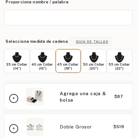
Proporciona nombre / palabra
Selecciona medida de cadena
GUÍA DE TALLAS
35 cm Collar
40 cm Collar
45 cm Collar
50 cm Collar
55 cm Collar
(14")
(16")
(18")
(20")
(22")
Agrega una caja &
$87
bolsa
Doble Grosor
$519