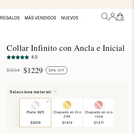
REGALOS
MÁS VENDIDOS
NUEVOS
0
Collar Infinito con Ancla e Inicial
4.5
$
1229
$1834
33% OFF
Selecciona material:
?
Plata .925
Chapado en Oro
Chapado en oro
24K
rosa
$1229
$1419
$1471