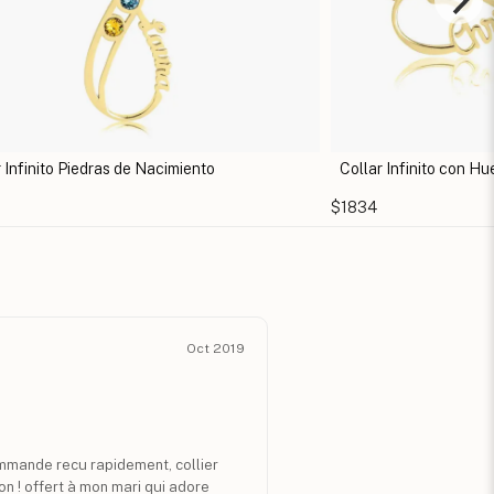
llar Infinito con Huella
Collar Infinito co
834
$1402
Oct 2019
ommande recu rapidement, collier
on ! offert à mon mari qui adore