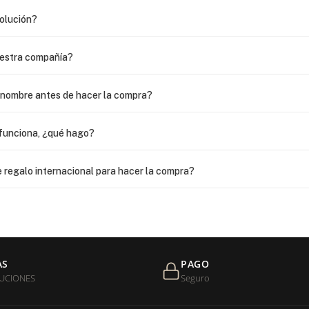
volución?
uestra compañía?
i nombre antes de hacer la compra?
funciona, ¿qué hago?
 regalo internacional para hacer la compra?
as?
 USPS, ¿qué hago para que sea entregada?
AS
PAGO
UCIONES
Seguro
de níquel?