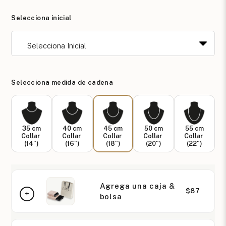
Selecciona inicial
Selecciona medida de cadena
35 cm
40 cm
45 cm
50 cm
55 cm
Collar
Collar
Collar
Collar
Collar
(14")
(16")
(18")
(20")
(22")
Agrega una caja &
$87
bolsa