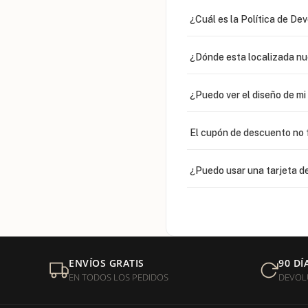
¿Cuál es la Política de De
¿Dónde esta localizada n
¿Puedo ver el diseño de m
El cupón de descuento no 
¿Puedo usar una tarjeta de
¿Venden cadenas separad
Mi orden fue devuelta por
ENVÍOS GRATIS
90 DÍ
EN TODOS LOS PEDIDOS
DEVOL
¿Sus productos son libres 