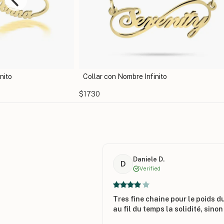
to
Collar Infinito con Corazón
$1627
Daniele D.
D
Verified
Tres fine chaine pour le poids du
au fil du temps la solidité, sino