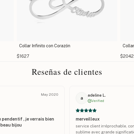
Collar Infinito Piedras de Nacimiento
Co
$2042
$1
Reseñas de clientes
May 2020
adeline L.
a
Verified
 pendentif , je verrais bien
merveilleux
n beau bijou
service client irréprochable, c
sublime avec grande significati