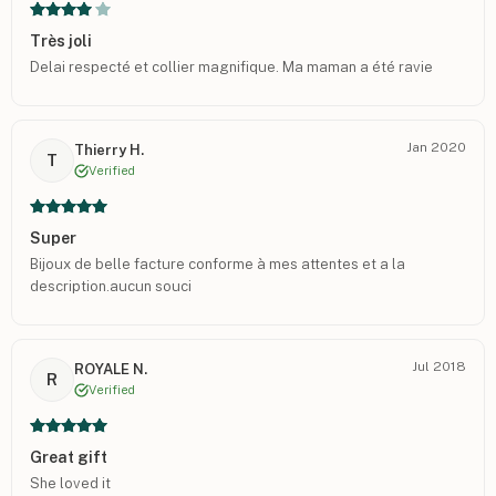
Très joli
Delai respecté et collier magnifique. Ma maman a été ravie
Jan 2020
Thierry H.
T
Verified
Super
Bijoux de belle facture conforme à mes attentes et a la
description.aucun souci
Jul 2018
ROYALE N.
R
Verified
Great gift
She loved it