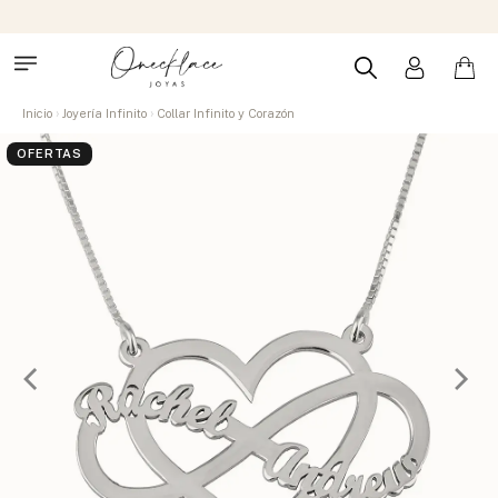
Inicio
Joyería Infinito
Collar Infinito y Corazón
OFERTAS