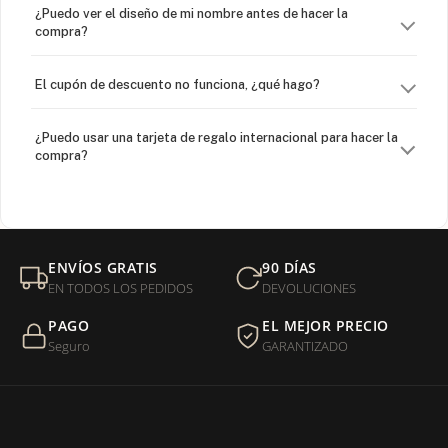
¿Puedo ver el diseño de mi nombre antes de hacer la
compra?
El cupón de descuento no funciona, ¿qué hago?
¿Puedo usar una tarjeta de regalo internacional para hacer la
compra?
¿Venden cadenas separadas?
Mi orden fue devuelta por USPS, ¿qué hago para que sea
ENVÍOS GRATIS
90 DÍAS
entregada?
EN TODOS LOS PEDIDOS
DEVOLUCIONES
PAGO
EL MEJOR PRECIO
¿Sus productos son libres de níquel?
Seguro
GARANTIZADO