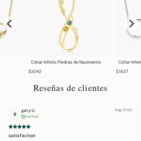
s de Nacimiento
Collar Infinito con Corazón
Coll
$1627
$140
Reseñas de clientes
Aug 2020
géry U.
g
Verified
satisfaction