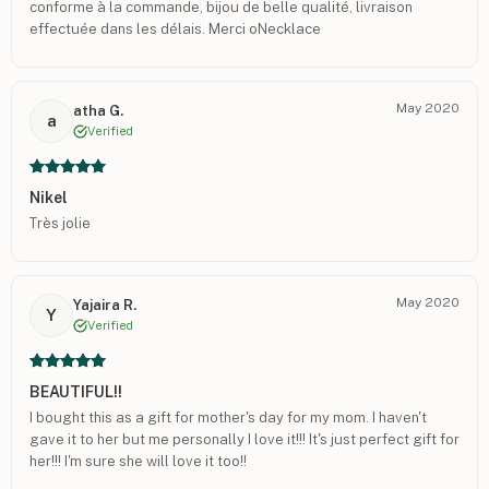
conforme à la commande, bijou de belle qualité, livraison
effectuée dans les délais. Merci oNecklace
May 2020
atha G.
a
Verified
Nikel
Très jolie
May 2020
Yajaira R.
Y
Verified
BEAUTIFUL!!
I bought this as a gift for mother's day for my mom. I haven't
gave it to her but me personally I love it!!! It's just perfect gift for
her!!! I'm sure she will love it too!!