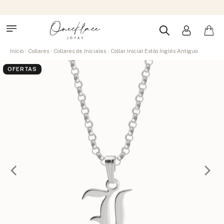
Inicio
Collares
Collares de Iniciales
Collar Inicial Estilo Inglés Antiguo
OFERTAS