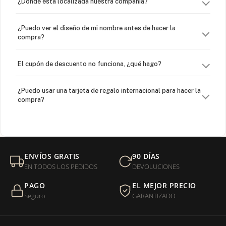
¿Dónde esta localizada nuestra compañía?
¿Puedo ver el diseño de mi nombre antes de hacer la
compra?
El cupón de descuento no funciona, ¿qué hago?
¿Puedo usar una tarjeta de regalo internacional para hacer la
compra?
¿Venden cadenas separadas?
Mi orden fue devuelta por USPS, ¿qué hago para que sea
ENVÍOS GRATIS
90 DÍAS
entregada?
EN TODOS LOS PEDIDOS
DEVOLUCIONES
PAGO
EL MEJOR PRECIO
¿Sus productos son libres de níquel?
Seguro
GARANTIZADO