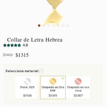
Collar de Letra Hebrea
4.8
$
1315
$1419
Selecciona material:
?
Plata .925
Chapado en Oro
Chapado en oro
24K
rosa
$1108
$1315
$1367