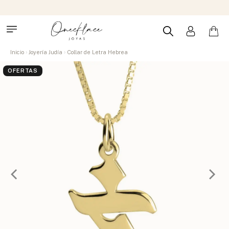
Inicio
Joyería Judía
Collar de Letra Hebrea
OFERTAS