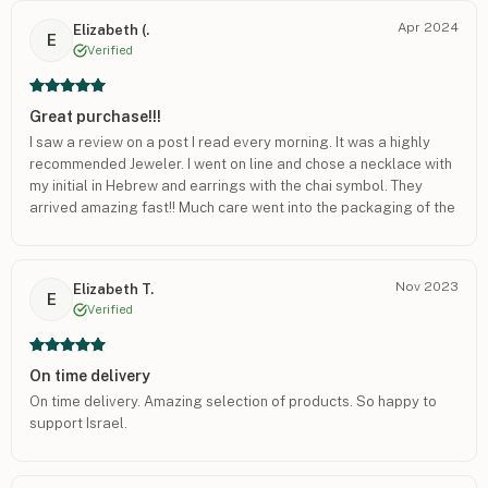
Apr 2024
Elizabeth (.
E
Verified
Great purchase!!!
I saw a review on a post I read every morning. It was a highly
recommended Jeweler. I went on line and chose a necklace with
my initial in Hebrew and earrings with the chai symbol. They
arrived amazing fast!! Much care went into the packaging of the
items!! They are of very good quality and I chose the gold. I am
very pleased with the necklace and the earrings!!!! I can say I
would not hesitate to do business with them again!!
Nov 2023
Elizabeth T.
E
Verified
On time delivery
On time delivery. Amazing selection of products. So happy to
support Israel.