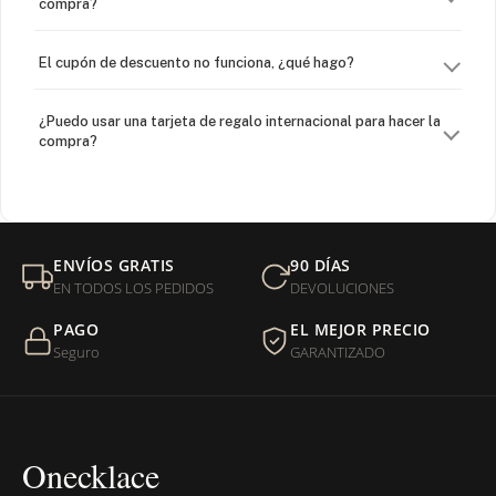
compra?
El cupón de descuento no funciona, ¿qué hago?
¿Puedo usar una tarjeta de regalo internacional para hacer la
compra?
¿Venden cadenas separadas?
Mi orden fue devuelta por USPS, ¿qué hago para que sea
ENVÍOS GRATIS
90 DÍAS
entregada?
EN TODOS LOS PEDIDOS
DEVOLUCIONES
PAGO
EL MEJOR PRECIO
¿Sus productos son libres de níquel?
Seguro
GARANTIZADO
Onecklace