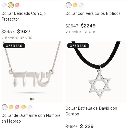
Collar Delicado Con Ojo
Collar con Versículos Bíblicos
Protector
$2249
$2647
$1627
$2457
✓
ENVÍOS GRATIS
✓
ENVÍOS GRATIS
OFERTAS
OFERTAS
Collar Estrella de David con
Cordón
Collar de Diamante con Nombre
en Hebreo
$1229
$1627