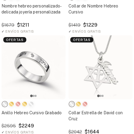
Nombre hebreo personalizado-
Collar de Nombre Hebreo
delicada joyería personalizada
Cursivo
$1211
$1229
$1679
$1419
✓
ENVÍOS GRATIS
✓
ENVÍOS GRATIS
OFERTAS
OFERTAS
Anillo Hebreo Cursivo Grabado
Collar Estrella de David con
Cruz
$2249
$2595
$1644
$2042
✓
ENVÍOS GRATIS