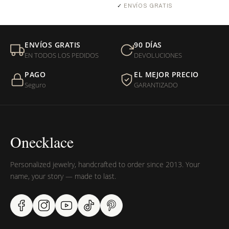
✓
ENVÍOS GRATIS
ENVÍOS GRATIS
90 DÍAS
EN TODOS LOS PEDIDOS
DEVOLUCIONES
PAGO
EL MEJOR PRECIO
Seguro
GARANTIZADO
Onecklace
Personalized jewelry, handcrafted to order since 2013. Your
name, your story — made to last.