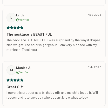
Nov 2023
Linda
L
Verified
The necklace is BEAUTIFUL
The necklace is BEAUTIFUL. I was surprised by the way it drapes,
nice weight. The color is gorgeous. I am very pleased with my
purchase. Thank you
Feb 2020
Monica A.
M
Verified
Great Gift!
I gave this product as a birthday gift and my child loved it. Will
reccomend it to anybody who doesn't know what to buy .