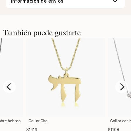
Información de envíos
También puede gustarte
mbre hebreo
Collar Chai
Collar con
$1419
$1108