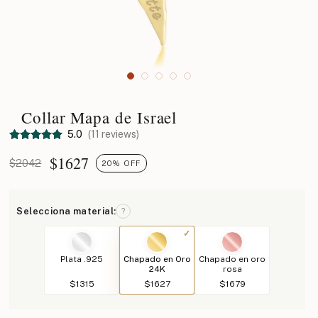
Collar Mapa de Israel
5.0
(11 reviews)
$
1627
$2042
20% OFF
Selecciona material:
?
Plata .925
Chapado en Oro
Chapado en oro
24K
rosa
$1315
$1627
$1679