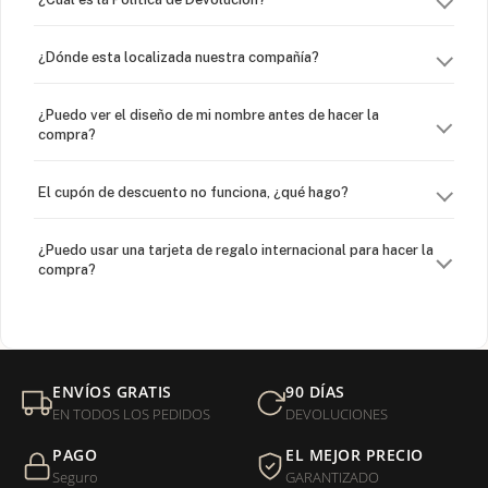
¿Dónde esta localizada nuestra compañía?
¿Puedo ver el diseño de mi nombre antes de hacer la
compra?
El cupón de descuento no funciona, ¿qué hago?
¿Puedo usar una tarjeta de regalo internacional para hacer la
compra?
¿Venden cadenas separadas?
Mi orden fue devuelta por USPS, ¿qué hago para que sea
ENVÍOS GRATIS
90 DÍAS
entregada?
EN TODOS LOS PEDIDOS
DEVOLUCIONES
PAGO
EL MEJOR PRECIO
¿Sus productos son libres de níquel?
Seguro
GARANTIZADO