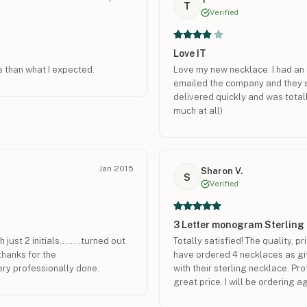
T
Verified
Love IT
 than what I expected.
Love my new necklace. I had an 
emailed the company and they so
delivered quickly and was total
much at all)
Jan 2015
Sharon V.
S
Verified
3 Letter monogram Sterling
st 2 initials........turned out
Totally satisfied! The quality, 
thanks for the
have ordered 4 necklaces as gi
very professionally done.
with their sterling necklace. Pr
great price. I will be ordering a