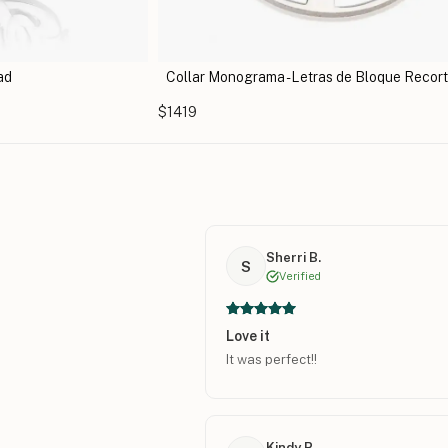
de Bloque Recortadas
Collar Monograma de Cadena Dividida
$1315
Sherri B.
S
Verified
Love it
It was perfect!!
Kindy R.