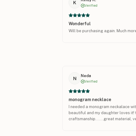
K
Verified
Wonderful
Will be purchasing again. Much more
Neda
N
Verified
monogram necklace
I needed a monogram neckalace with ju
beautiful and my daughter loves it! 
craftsmanship.......great material, 