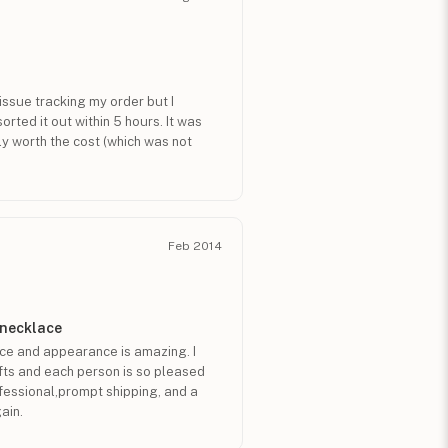
issue tracking my order but I
rted it out within 5 hours. It was
ly worth the cost (which was not
Feb 2014
 necklace
price and appearance is amazing. I
fts and each person is so pleased
ofessional,prompt shipping, and a
gain.