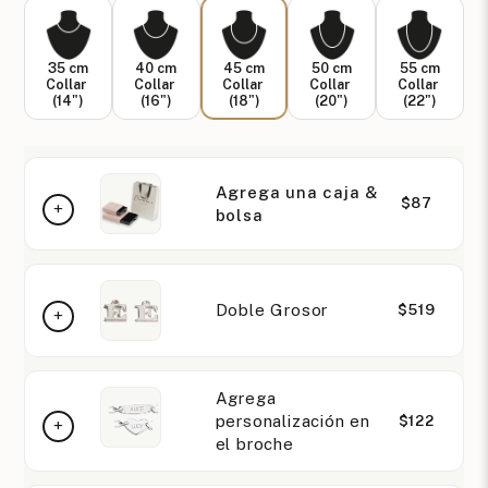
35 cm
40 cm
45 cm
50 cm
55 cm
Collar
Collar
Collar
Collar
Collar
(14")
(16")
(18")
(20")
(22")
Agrega una caja &
$87
bolsa
Doble Grosor
$519
Agrega
personalización en
$122
el broche