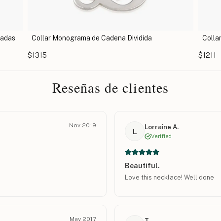
Collar con monograma entrelazado
Colla
Divid
$1211
$1730
Reseñas de clientes
Nov 2019
Lorraine A.
L
Verified
Beautiful.
Love this necklace! Well done
May 2017
T