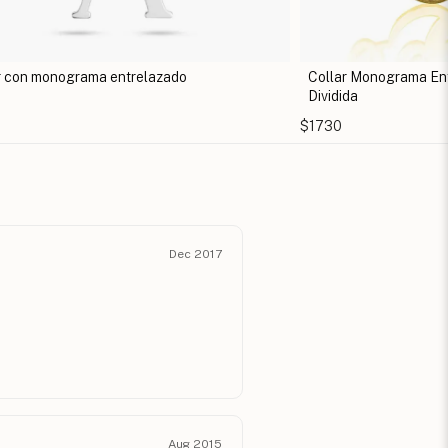
r Monograma Entrelazado de Cadena
Collar personalizado
ida
iniciales
$1315
Dec 2017
Aug 2015