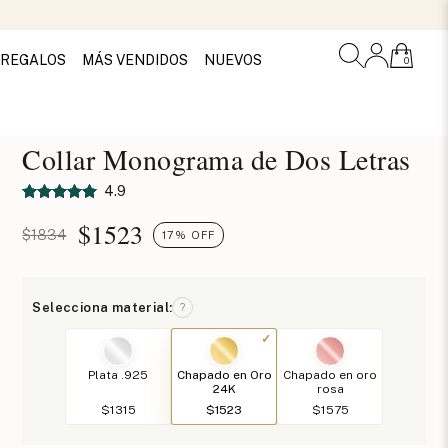
REGALOS
MÁS VENDIDOS
NUEVOS
0
Collar Monograma de Dos Letras
4.9
$
1523
$1834
17% OFF
Selecciona material:
?
Plata .925
Chapado en Oro
Chapado en oro
24K
rosa
$1315
$1523
$1575