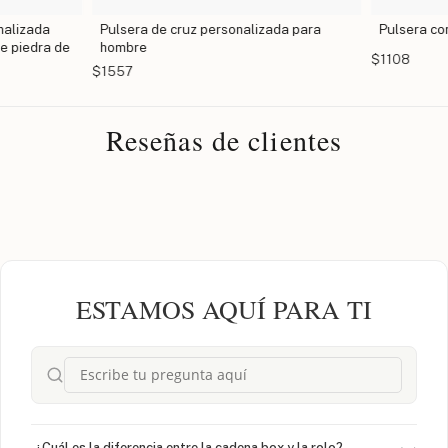
nalizada
Pulsera de cruz personalizada para
Pulsera co
e piedra de
hombre
$1108
$1557
Reseñas de clientes
ESTAMOS AQUÍ PARA TI
¿Cuál es la diferencia entre la cadena box y la rolo?