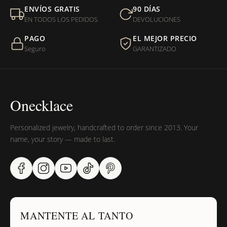
Mi orden fue devuelta por USPS, ¿qué hago para que sea
ENVÍOS GRATIS
90 DÍAS
entregada?
EN TODOS LOS PEDIDOS
DEVOLUCIONES
PAGO
EL MEJOR PRECIO
¿Sus productos son libres de níquel?
Seguro
GARANTIZADO
Onecklace
Personalized jewelry, handcrafted to order since 2013. Your
name, your story — made to last.
MANTENTE AL TANTO