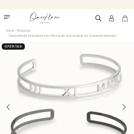
Inicio
Pulseras
Conjunto de brazalete con fecha de aniversario en números romanos
OFERTAS