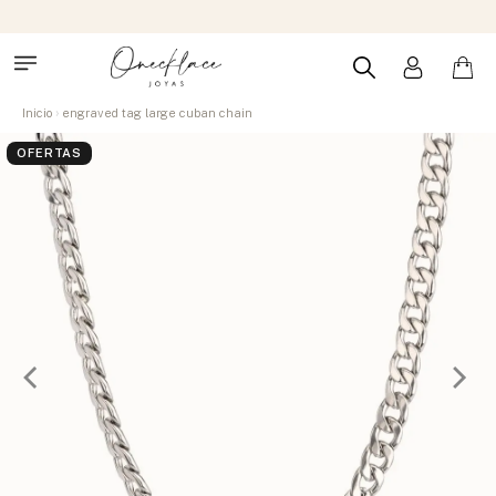
Inicio
engraved tag large cuban chain
OFERTAS