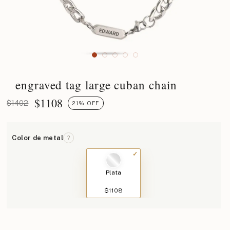
engraved tag large cuban chain
$
1108
$1402
21% OFF
Color de metal
?
Plata
$1108