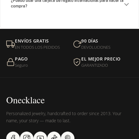
¿Puedo usar una tarjeta de regalo internacional para hacer la
compra?
¿Venden cadenas separadas?
Mi orden fue devuelta por USPS, ¿qué hago para que sea
ENVÍOS GRATIS
90 DÍAS
entregada?
EN TODOS LOS PEDIDOS
DEVOLUCIONES
PAGO
EL MEJOR PRECIO
¿Sus productos son libres de níquel?
Seguro
GARANTIZADO
Onecklace
Personalized jewelry, handcrafted to order since 2013. Your
name, your story — made to last.