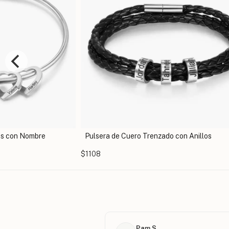
 Cuero Trenzado con Anillos
Pulsera numerológica pers
angelical y dije de piedra d
$1108
Pam S.