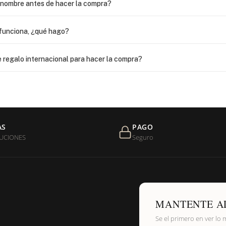
i nombre antes de hacer la compra?
funciona, ¿qué hago?
 regalo internacional para hacer la compra?
as?
 USPS, ¿qué hago para que sea entregada?
AS
PAGO
UCIONES
Seguro
de níquel?
MANTENTE A
Se el primero en ver lo 