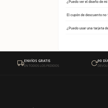
¿Puedo ver el diseño de m
El cupón de descuento no 
¿Puedo usar una tarjeta de
¿Venden cadenas separad
Mi orden fue devuelta por
ENVÍOS GRATIS
90 DÍ
EN TODOS LOS PEDIDOS
DEVOL
¿Sus productos son libres 