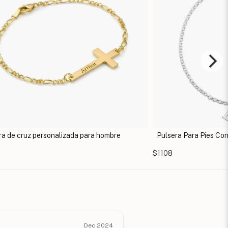
Pulsera Para Pies Con Piedra De Nacimiento
Puls
$1108
$1108
Dec 2024