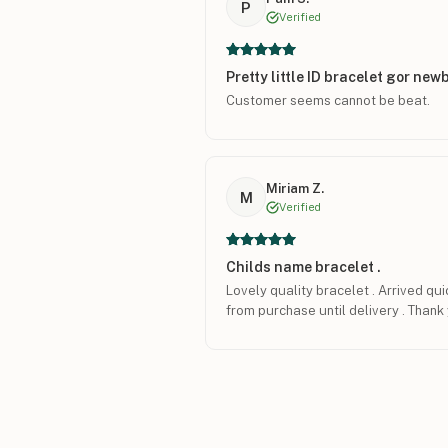
P
Verified
Pretty little ID bracelet gor new
Customer seems cannot be beat.
Miriam Z.
M
Verified
Childs name bracelet .
Lovely quality bracelet . Arrived q
from purchase until delivery . Thank 