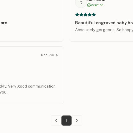
t
Verified
born.
Beautiful engraved baby br
Absolutely gorgeous. So happy w
Dec 2024
uickly. Very good communication
you .
1