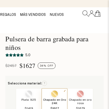
REGALOS
MÁS VENDIDOS
NUEVOS
0
Pulsera de barra grabada para
niños
5.0
$
1627
$2457
34% OFF
Selecciona material:
?
Plata .925
Chapado en Oro
Chapado en oro
24K
rosa
$1419
$1627
$1679