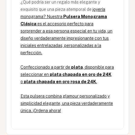
¿Qué podría ser un regalo más elegante y
exquisito que una pieza atemporal de
joyería
monograma
? Nuestra
Pulsera Monograma
Clásica
es el accesorio perfecto para
sorprender a esa persona especial en tu vida, un
diseño verdaderamente impresionante con tus
iniciales entrelazadas, personalizadas a la
perfección.
Confeccionado a partir de
plata
, disponible para
seleccionar en
plata chapada en oro de 24K
o
plata chapada en oro rosa de 24K
.
Esta pulsera combina glamour personalizado y
simplicidad elegante, una pieza verdaderamente
única. ¡Ordena ahora!