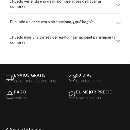
¿Puedo ver el diseño de mi nombre antes de hacer la
compra?
El cupón de descuento no funciona, ¿qué hago?
¿Puedo usar una tarjeta de regalo internacional para hacer la
compra?
¿Venden cadenas separadas?
Mi orden fue devuelta por USPS, ¿qué hago para que sea
ENVÍOS GRATIS
90 DÍAS
entregada?
EN TODOS LOS PEDIDOS
DEVOLUCIONES
PAGO
EL MEJOR PRECIO
¿Sus productos son libres de níquel?
Seguro
GARANTIZADO
Onecklace