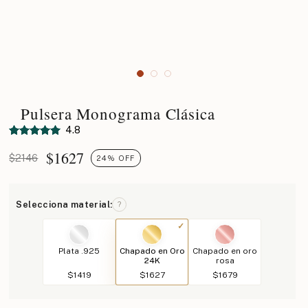
Pulsera Monograma Clásica
4.8
$
1627
$2146
24% OFF
Selecciona material:
?
Plata .925
Chapado en Oro
Chapado en oro
24K
rosa
$1419
$1627
$1679