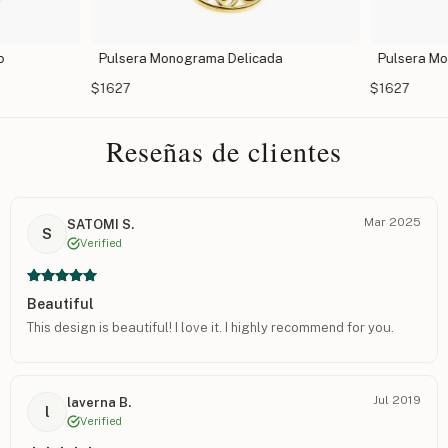
o
Pulsera Monograma Delicada
Pulsera Mo
$1627
$1627
Reseñas de clientes
Mar 2025
SATOMI S.
S
Verified
Beautiful
This design is beautiful! I love it. I highly recommend for you.
Jul 2019
laverna B.
l
Verified