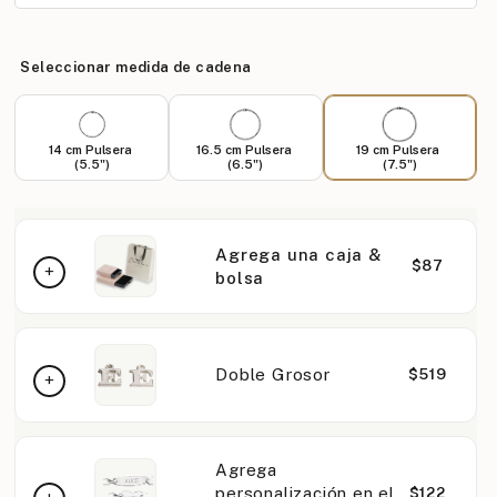
Seleccionar medida de cadena
14 cm Pulsera
16.5 cm Pulsera
19 cm Pulsera
(5.5")
(6.5")
(7.5")
Agrega una caja &
$87
bolsa
Doble Grosor
$519
Agrega
personalización en el
$122