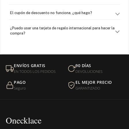
El cupón de descuento no funciona, ¿qué hago?
¿Puedo usar una tarjeta de regalo internacional para hacer la
compra?
¿Venden cadenas separadas?
Mi orden fue devuelta por USPS, ¿qué hago para que sea
ENVÍOS GRATIS
90 DÍAS
entregada?
EN TODOS LOS PEDIDOS
DEVOLUCIONES
PAGO
EL MEJOR PRECIO
¿Sus productos son libres de níquel?
Seguro
GARANTIZADO
Onecklace