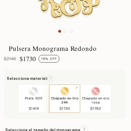
Pulsera Monograma Redondo
$
1730
$2146
19% OFF
Selecciona material:
?
Plata .925
Chapado en Oro
Chapado en oro
24K
rosa
$1419
$1730
$1782
Selecciona el tamaño del monograma