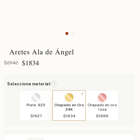
Aretes Ala de Ángel
$
1834
$2042
Selecciona material:
?
Plata .925
Chapado en Oro
Chapado en oro
24K
rosa
$1627
$1834
$1886