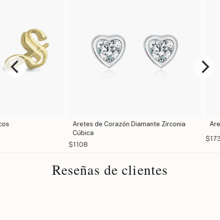
Aretes de Corazón Diamante Zirconia
Aretes Es
Cúbica
$1730
$1108
Reseñas de clientes