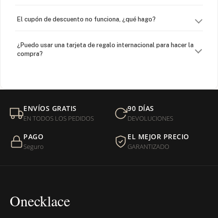
El cupón de descuento no funciona, ¿qué hago?
¿Puedo usar una tarjeta de regalo internacional para hacer la
compra?
¿Venden cadenas separadas?
Mi orden fue devuelta por USPS, ¿qué hago para que sea
ENVÍOS GRATIS
90 DÍAS
entregada?
EN TODOS LOS PEDIDOS
DEVOLUCIONES
PAGO
EL MEJOR PRECIO
¿Sus productos son libres de níquel?
Seguro
GARANTIZADO
Onecklace