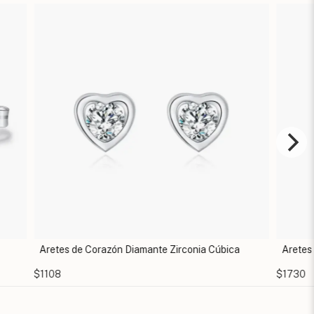
s de Corazón Diamante Zirconia Cúbica
Aretes Eslabón de C
$1730