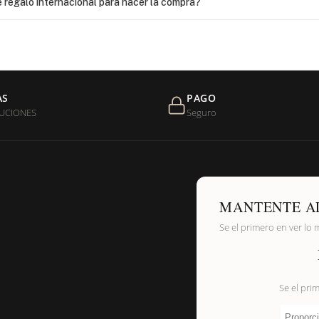
 regalo internacional para hacer la compra?
as?
 USPS, ¿qué hago para que sea entregada?
AS
PAGO
UCIONES
Seguro
de níquel?
MANTENTE A
Se el primero en ver lo 
Se el pri
Proporci