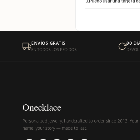
¿Puedo usar una tarjeta de
¿Venden cadenas separad
Mi orden fue devuelta por
ENVÍOS GRATIS
90 DÍ
EN TODOS LOS PEDIDOS
DEVOL
¿Sus productos son libres 
Onecklace
Personalized jewelry, handcrafted to order since 2013. Your
name, your story — made to last.