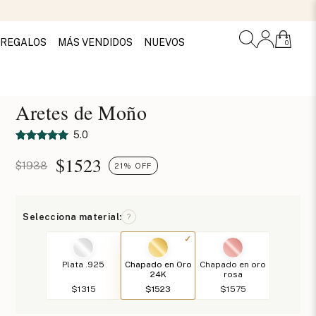
REGALOS
MÁS VENDIDOS
NUEVOS
0
Aretes de Moño
5.0
$
1523
$1938
21% OFF
Selecciona material:
?
Plata .925
Chapado en Oro
Chapado en oro
24K
rosa
$1315
$1523
$1575