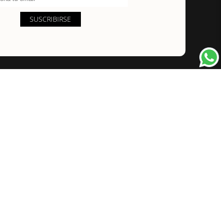
SUSCRIBIRSE
PAGOS Y ENVÍOS
Métodos de pago
Métodos de envío
Seguir mi pedido