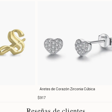
Aretes de Corazón Zirconia Cúbica
Arete
$917
$1108
Reseñas de clientes