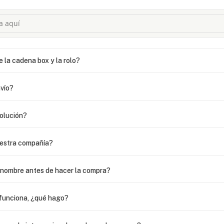
e la cadena box y la rolo?
vío?
volución?
uestra compañía?
i nombre antes de hacer la compra?
funciona, ¿qué hago?