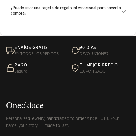
¿Puedo usar una tarjeta de regalo internacional para hacer la
compra?
¿Venden cadenas separadas?
Mi orden fue devuelta por USPS, ¿qué hago para que sea
ENVÍOS GRATIS
90 DÍAS
entregada?
EN TODOS LOS PEDIDOS
DEVOLUCIONES
PAGO
EL MEJOR PRECIO
¿Sus productos son libres de níquel?
Seguro
GARANTIZADO
Onecklace
Personalized jewelry, handcrafted to order since 2013. Your
name, your story — made to last.