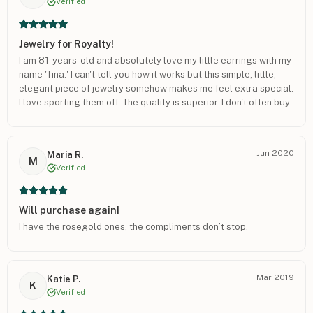
Verified
Jewelry for Royalty!
I am 81-years-old and absolutely love my little earrings with my
name 'Tina.' I can't tell you how it works but this simple, little,
elegant piece of jewelry somehow makes me feel extra special.
I love sporting them off. The quality is superior. I don't often buy
anything for myself but this proved to be a real treat. I hope
others will do the same for themselves.
Jun 2020
Maria R.
M
Verified
Will purchase again!
I have the rosegold ones, the compliments don’t stop.
Mar 2019
Katie P.
K
Verified