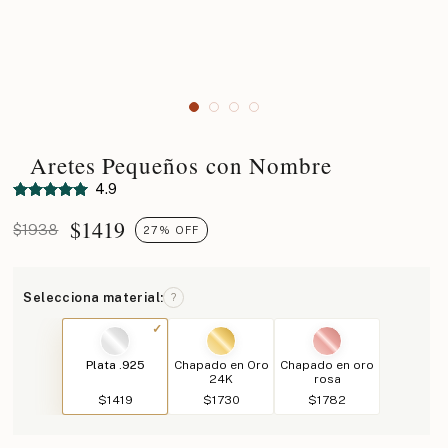
Aretes Pequeños con Nombre
4.9
$
1419
$1938
27% OFF
Selecciona material:
?
Plata .925
Chapado en Oro
Chapado en oro
24K
rosa
$1419
$1730
$1782