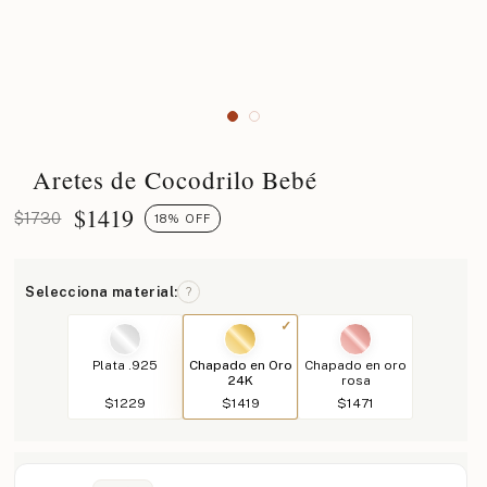
Aretes de Cocodrilo Bebé
$
1419
$1730
18% OFF
Selecciona material:
?
Plata .925
Chapado en Oro
Chapado en oro
24K
rosa
$1229
$1419
$1471