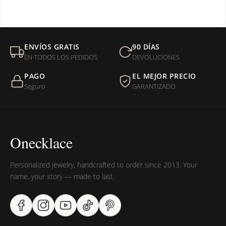
¿Venden cadenas separadas?
Mi orden fue devuelta por USPS, ¿qué hago para que sea
ENVÍOS GRATIS
90 DÍAS
entregada?
EN TODOS LOS PEDIDOS
DEVOLUCIONES
PAGO
EL MEJOR PRECIO
¿Sus productos son libres de níquel?
Seguro
GARANTIZADO
Onecklace
Personalized jewelry, handcrafted to order since 2013. Your
name, your story — made to last.