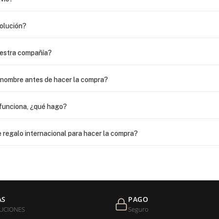
volución?
uestra compañía?
i nombre antes de hacer la compra?
funciona, ¿qué hago?
 regalo internacional para hacer la compra?
as?
 USPS, ¿qué hago para que sea entregada?
AS
PAGO
UCIONES
Seguro
de níquel?