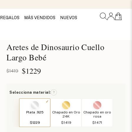
REGALOS
MÁS VENDIDOS
NUEVOS
0
Aretes de Dinosaurio Cuello
Largo Bebé
$
1229
$1419
Selecciona material:
?
Plata .925
Chapado en Oro
Chapado en oro
24K
rosa
$1229
$1419
$1471