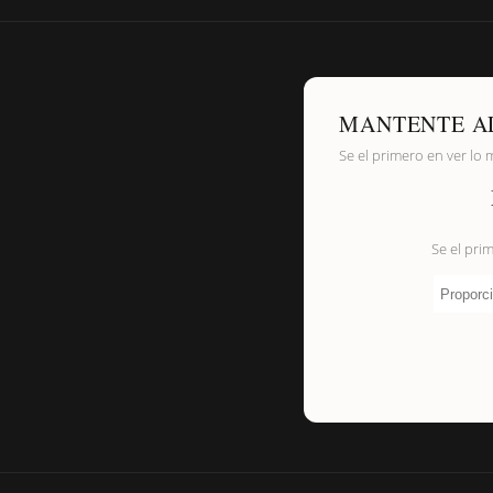
MANTENTE A
Se el primero en ver lo 
Se el pri
Proporci