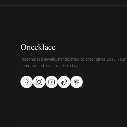
Onecklace
Personalized jewelry, handcrafted to order since 2013. Your
name, your story — made to last.