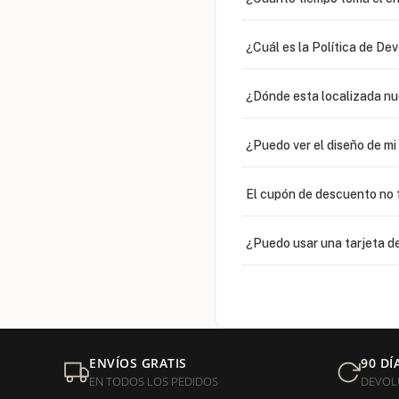
¿Cuál es la Política de De
¿Dónde esta localizada n
¿Puedo ver el diseño de m
El cupón de descuento no 
¿Puedo usar una tarjeta de
¿Venden cadenas separad
Mi orden fue devuelta por
ENVÍOS GRATIS
90 DÍ
EN TODOS LOS PEDIDOS
DEVOL
¿Sus productos son libres 