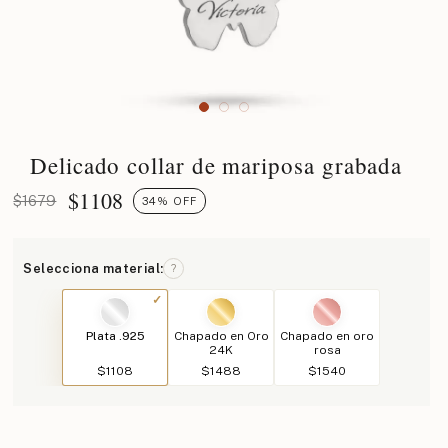
Delicado collar de mariposa grabada
$
1108
$1679
34% OFF
Selecciona material:
?
Plata .925
Chapado en Oro
Chapado en oro
24K
rosa
$1108
$1488
$1540