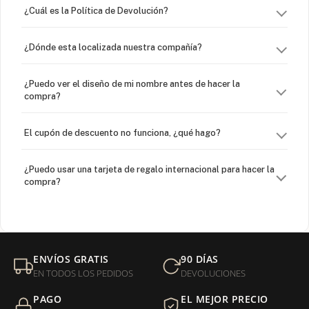
¿Cuál es la Política de Devolución?
¿Dónde esta localizada nuestra compañía?
¿Puedo ver el diseño de mi nombre antes de hacer la
compra?
El cupón de descuento no funciona, ¿qué hago?
¿Puedo usar una tarjeta de regalo internacional para hacer la
compra?
¿Venden cadenas separadas?
Mi orden fue devuelta por USPS, ¿qué hago para que sea
ENVÍOS GRATIS
90 DÍAS
entregada?
EN TODOS LOS PEDIDOS
DEVOLUCIONES
PAGO
EL MEJOR PRECIO
¿Sus productos son libres de níquel?